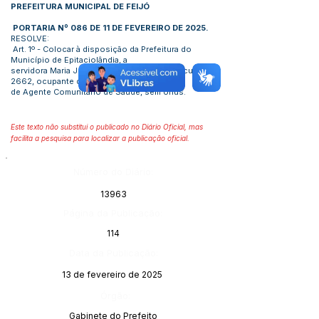
PREFEITURA MUNICIPAL DE FEIJÓ
PORTARIA Nº 086 DE 11 DE FEVEREIRO DE 2025.
RESOLVE:
Art. 1º - Colocar à disposição da Prefeitura do
Município de Epitaciolândia, a
servidora Maria Julia Gomes da Cunha, matricula n°
2662, ocupante do cargo
de Agente Comunitário de Saúde, sem ônus.
Este texto não substitui o publicado no Diário Oficial, mas
facilita a pesquisa para localizar a publicação oficial.
Número do Diário:
13963
Página da Publicação:
114
Data da Publicação:
13 de fevereiro de 2025
Órgão:
Gabinete do Prefeito