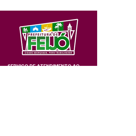
SERVIÇO DE ATENDIMENTO AO 
CIDADÃO (SIC) E OUVIDORIA
Prefeitura de Feijó - Estado do 
Acre
CNPJ 04.005.179/0001-20
💻Acesso online: 
SIC 
| 
Fale Conosco
 | 
Ouvidoria
| 
Portal de Transparência
📱Fone: +55 (68) 3463-2614 
🏢 Av. Plácido de Castro, 678, CEP 