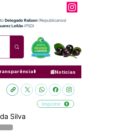
ito
Delegado Railson
(Republicanos)
Juarez Leitão
(PSD)
ransparência⬇️
📰Notícias
Imprimir
da Silva