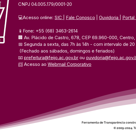
CNPJ 04.005.179/0001-20
💻Acesso online: 
SIC 
| 
Fale Conosco
 | 
Ouvidoria
| 
Portal
📱Fone: +55 (68) 3463-2614 
🏢 Av. Plácido de Castro, 678, CEP 69.960-000, Centro, F
📅 Segunda a sexta, das 7h às 14h 
- com intervalo de 20
(Fechado aos sábados, domingos e feriados)
📧 
prefeitura@feijo.ac.gov.br
 ou 
ouvidoria@feijo.ac.gov.
📨 Acesso ao 
Webmail Corporativo
Ferramenta de Transparência constr
© 2009-2024. To