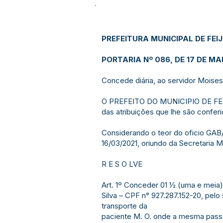
PREFEITURA MUNICIPAL DE FEI
PORTARIA Nº 086, DE 17 DE MA
Concede diária, ao servidor Moises 
O PREFEITO DO MUNICIPIO DE FEI
das atribuições que lhe são conferi
Considerando o teor do oficio GA
16/03/2021, oriundo da Secretaria
R E S O LVE
Art. 1º Conceder 01 ½ (uma e meia)
Silva – CPF n° 927.287.152-20, pelo
transporte da
paciente M. O. onde a mesma pass