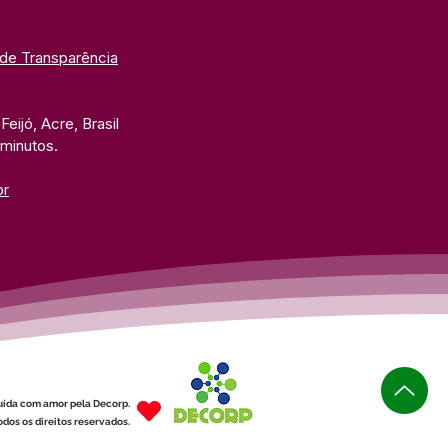
 de Transparência
eijó, Acre, Brasil
 minutos. 
br
uída com amor pela Decorp.
dos os direitos reservados.