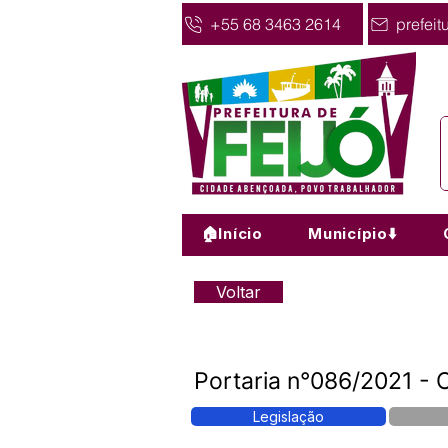
+55 68 3463 2614
prefeit
🏠Início
Município⬇️
Voltar
Portaria n°086/2021 - 
Legislação