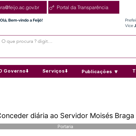
ura@feijo.ac.gov.br
Portal da Transparência
Olá, Bem-vindo a Feijó!
Prefe
Vice
O Governo⬇️
Serviços⬇️
T
Publicações 🔽
Conceder diária ao Servidor Moisés Braga 
Portaria