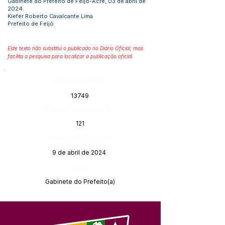
Gabinete do Prefeito de Feijó-Acre, 03 de abril de
2024.
Kiefer Roberto Cavalcante Lima
Prefeito de Feijó
Este texto não substitui o publicado no Diário Oficial, mas
facilita a pesquisa para localizar a publicação oficial.
Número do Diário:
13749
Página da Publicação:
121
Data da Publicação:
9 de abril de 2024
Órgão:
Gabinete do Prefeito(a)