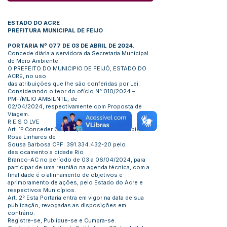
ESTADO DO ACRE
PREFITURA MUNICIPAL DE FEIJO
PORTARIA Nº 077 DE 03 DE ABRIL DE 2024.
Concede diária a servidora da Secretaria Municipal
de Meio Ambiente.
O PREFEITO DO MUNICIPIO DE FEIJÓ, ESTADO DO
ACRE, no uso
das atribuições que lhe são conferidas por Lei:
Considerando o teor do ofício N° 010/2024 –
PMF/MEIO AMBIENTE, de
02/04/2024, respectivamente com Proposta de
Viagem.
R E S O LVE
Art. 1º Conceder 03 (três) diárias a Fiscal Ambiental
Rosa Linhares de
Sousa Barbosa CPF:
391.334.432-20
pelo
deslocamento a cidade Rio
Branco-AC no período de 03 a 06/04/2024, para
participar de uma reunião na agenda técnica, com a
finalidade é o alinhamento de objetivos e
aprimoramento de ações, pelo Estado do Acre e
respectivos Municípios.
Art. 2° Esta Portaria entra em vigor na data de sua
publicação, revogadas as disposições em
contrário.
Registre-se, Publique-se e Cumpra-se.