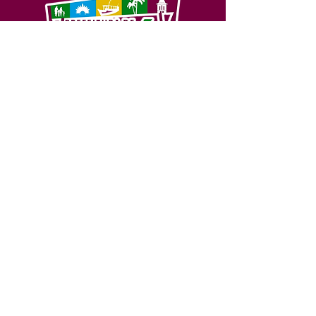
SERVIÇO DE ATENDIMENTO AO 
CIDADÃO (SIC) E OUVIDORIA
Prefeitura de Feijó - Estado do 
Acre
CNPJ 04.005.179/0001-20
💻Acesso online: 
SIC 
| 
Fale Conosco
 | 
Ouvidoria
| 
Portal de Transparência
📱Fone: +55 (68) 3463-2614 
🏢 Av. Plácido de Castro, 678, CEP 
69.960-000, Centro, Feijó, Acre, Brasil
📅 Segunda a sexta, das 7h às 14h 
- 
com intervalo de 20 minutos. 
(Fechado aos sábados, domingos e 