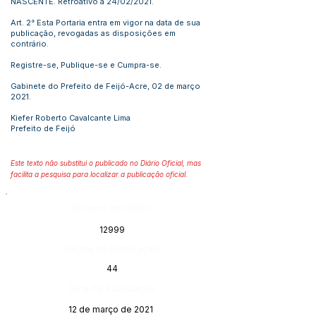
NASCENTE. Retroativo a 24/02/2021.
Art. 2° Esta Portaria entra em vigor na data de sua
publicação, revogadas as disposições em
contrário.
Registre-se, Publique-se e Cumpra-se.
Gabinete do Prefeito de Feijó-Acre, 02 de março
2021.
Kiefer Roberto Cavalcante Lima
Prefeito de Feijó
Este texto não substitui o publicado no Diário Oficial, mas
facilita a pesquisa para localizar a publicação oficial.
Número do Diário:
12999
Página da Publicação:
44
Data da Publicação:
12 de março de 2021