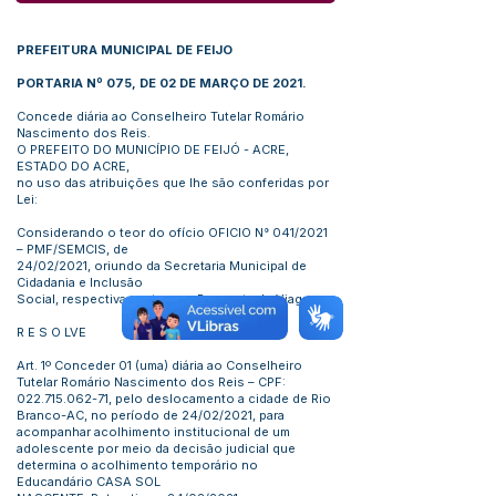
PREFEITURA MUNICIPAL DE FEIJO
PORTARIA Nº 075, DE 02 DE MARÇO DE 2021.
Concede diária ao Conselheiro Tutelar Romário
Nascimento dos Reis.
O PREFEITO DO MUNICÍPIO DE FEIJÓ - ACRE,
ESTADO DO ACRE,
no uso das atribuições que lhe são conferidas por
Lei:
Considerando o teor do ofício OFICIO N° 041/2021
– PMF/SEMCIS, de
24/02/2021, oriundo da Secretaria Municipal de
Cidadania e Inclusão
Social, respectivamente com Proposta de Viagem.
R E S O LVE
Art. 1º Conceder 01 (uma) diária ao Conselheiro
Tutelar Romário Nascimento dos Reis – CPF:
022.715.062-71
, pelo deslocamento a cidade de Rio
Branco-AC, no período de 24/02/2021, para
acompanhar acolhimento institucional de um
adolescente por meio da decisão judicial que
determina o acolhimento temporário no
Educandário CASA SOL