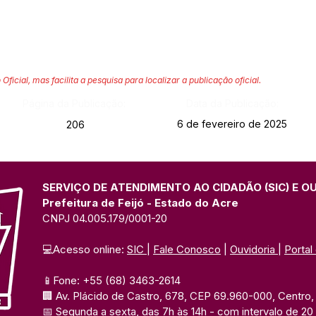
 Oficial, mas facilita a pesquisa para localizar a publicação oficial.
Página da Publicação:
Data da Publicação:
6 de fevereiro de 2025
206
SERVIÇO DE ATENDIMENTO AO CIDADÃO (SIC) E O
Prefeitura de Feijó - Estado do Acre
CNPJ 04.005.179/0001-20
💻Acesso online: 
SIC 
| 
Fale Conosco
 | 
Ouvidoria
| 
Portal
📱Fone: +55 (68) 3463-2614 
🏢 Av. Plácido de Castro, 678, CEP 69.960-000, Centro, F
📅 Segunda a sexta, das 7h às 14h 
- com intervalo de 20