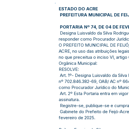
ESTADO DO ACRE
PREFEITURA MUNICIPAL DE FEI
PORTARIA Nº 74, DE 04 DE FEV
Designa Luisvaldo da Silva Rodrigu
responder como Procurador Jurídic
O PREFEITO MUNICIPAL DE FEIJÓ
ACRE, no uso das atribuições lega
no que preceitua o inciso VI, artigo
Orgânica Municipal:
RESOLVE:
Art. 1º- Designa Luisvaldo da Silv
nº 702.846.382-69, OAB/ AC nº 664
como Procurador Jurídico do Municí
Art. 2º Esta Portaria entra em vigo
assinatura.
Registre-se, publique-se e cumpra
Gabinete do Prefeito de Feijó-Acre
fevereiro de 2025.