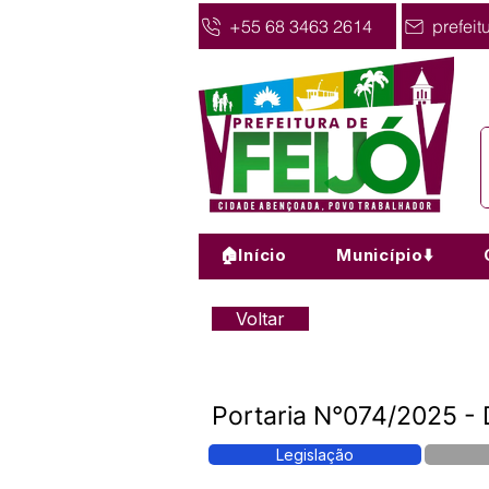
+55 68 3463 2614
prefeit
🏠Início
Município⬇️
Voltar
Portaria N°074/2025 - 
Legislação