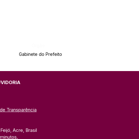
Órgão:
Gabinete do Prefeito
UVIDORIA
 de Transparência
eijó, Acre, Brasil
 minutos. 