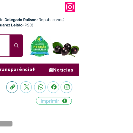
ito
Delegado Railson
(Republicanos)
Juarez Leitão
(PSD)
ransparência⬇️
📰Notícias
Imprimir