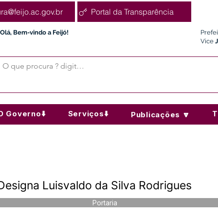
ura@feijo.ac.gov.br
Portal da Transparência
Olá, Bem-vindo a Feijó!
Prefe
Vice
O Governo⬇️
Serviços⬇️
T
Publicações 🔽
Designa Luisvaldo da Silva Rodrigues
Portaria