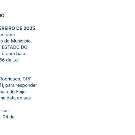
JÓ
EREIRO DE 2025.
es para
o do Município.
, ESTADO DO
is e com base
 66 da Lei
a Rodrigues, CPF
1, para responder
pio de Feijó.
r na data de sua
-se.
, 04 de