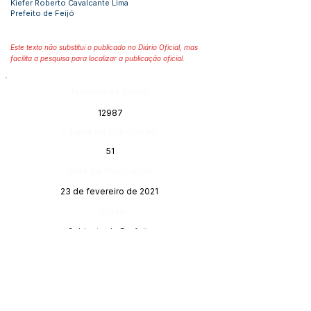
Kiefer Roberto Cavalcante Lima
Prefeito de Feijó
Este texto não substitui o publicado no Diário Oficial, mas
facilita a pesquisa para localizar a publicação oficial.
Número do Diário:
12987
Página da Publicação:
51
Data da Publicação:
23 de fevereiro de 2021
Órgão:
Gabinete do Prefeito