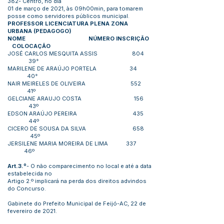
382- Centro, no dia
01 de março de 2021, às 09h00min, para tomarem
posse como servidores públicos municipal.
PROFESSOR LICENCIATURA PLENA ZONA
URBANA (PEDAGOGO)
NOME NÚMERO INSCRIÇÃO
COLOCAÇÃO
JOSÉ CARLOS MESQUITA ASSIS 804
39°
MARILENE DE ARAÚJO PORTELA 34
40°
NAIR MEIRELES DE OLIVEIRA 552
41º
GELCIANE ARAUJO COSTA 156
43º
EDSON ARAÚJO PEREIRA 435
44º
CICERO DE SOUSA DA SILVA 658
45º
JERSILENE MARIA MOREIRA DE LIMA 337
46º
Art.3.º
- O não comparecimento no local e até a data
estabelecida no
Artigo 2.º implicará na perda dos direitos advindos
do Concurso.
Gabinete do Prefeito Municipal de Feijó-AC, 22 de
fevereiro de 2021.