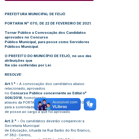
PREFEITURA MUNICIPAL DE FEIJÓ
PORTARIA Nº 070, DE 22 DE FEVEREIRO DE 2021.
Tornar Público a Convocação dos Candidatos
aprovados no Concurso
Público Municipal, para posse como Servidores
Públicos Municipal.
O PREFEITO DO MUNICÍPIO DE FEIJÓ, no uso das
atribuições que
lhe são conferidas por Lei:
RESOLVE:
Art.1.º -
A convocação dos candidatos abaixo
relacionado, aprovados
no
Concurso Público concernente ao Edital nº
006/2018
, homologado
através da PORTARIA n.º 073/2020 de 11/03/2021,
para a solenidade
de posse ao cargo a que foi aprovado.
Art.2.º -
Os candidatos deverão comparecer a
Secretaria Municipal
de Educação, situada na Rua Barão do Rio Branco,
nº 382- Centro,