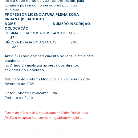
no dia 01 de março de 2021, às 09h00min, para
tomarem posse como servidores públicos
municipal.
PROFESSOR LICENCIATURA PLENA ZONA
URBANA (PEDAGOGO)
NOME NÚMERO INSCRIÇÃO
COLOCAÇÃO
ROSIMAIRE BARBOSA DOS SANTOS 567
37°
DÉBORA BRAGA DOS SANTOS 293
38°
Art.3.º-
O não comparecimento no local e até a data
estabelecida
no Artigo 2.º implicará na perda dos direitos
advindos do Concurso.
Gabinete do Prefeito Municipal de Feijó-AC, 22 de
fevereiro de 2021.
Kiefer Roberto Cavalcante Lima
Prefeito de Feijó
Este texto não substitui o publicado no Diário Oficial, mas
facilita a pesquisa para localizar a publicação oficial.
Número do Diário: