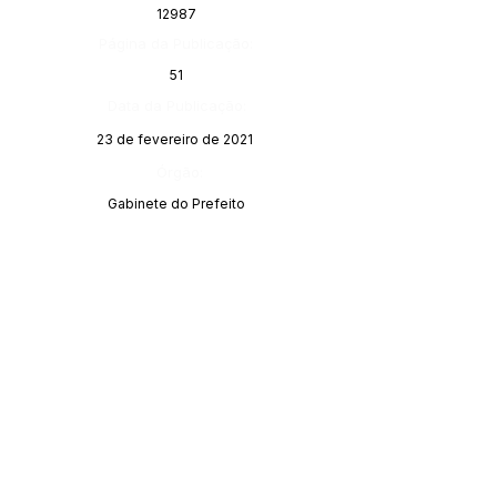
12987
Página da Publicação:
51
Data da Publicação:
23 de fevereiro de 2021
Órgão:
Gabinete do Prefeito
SERVIÇO DE ATENDIMENTO AO 
CIDADÃO (SIC) E OUVIDORIA