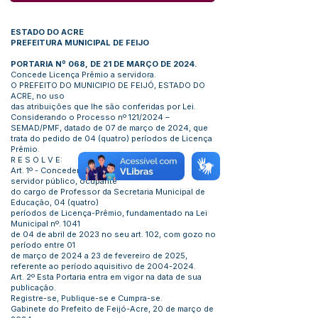
ESTADO DO ACRE
PREFEITURA MUNICIPAL DE FEIJO
PORTARIA Nº 068, DE 21 DE MARÇO DE 2024.
Concede Licença Prêmio a servidora.
O PREFEITO DO MUNICIPIO DE FEIJÓ, ESTADO DO
ACRE, no uso
das atribuições que lhe são conferidas por Lei.
Considerando o Processo nº 121/2024 –
SEMAD/PMF, datado de 07 de março de 2024, que
trata do pedido de 04 (quatro) períodos de Licença
Prêmio.
R E S O L V E:
Art. 1º - Conceder o Manoel Coelho Ribeiro,
servidor público, ocupante
do cargo de Professor da Secretaria Municipal de
Educação, 04 (quatro)
períodos de Licença-Prêmio, fundamentado na Lei
Municipal nº. 1041
de 04 de abril de 2023 no seu art. 102, com gozo no
período entre 01
de março de 2024 a 23 de fevereiro de 2025,
referente ao período aquisitivo de
2004-2024
.
Art. 2º Esta Portaria entra em vigor na data de sua
publicação.
Registre-se, Publique-se e Cumpra-se.
Gabinete do Prefeito de Feijó-Acre, 20 de março de