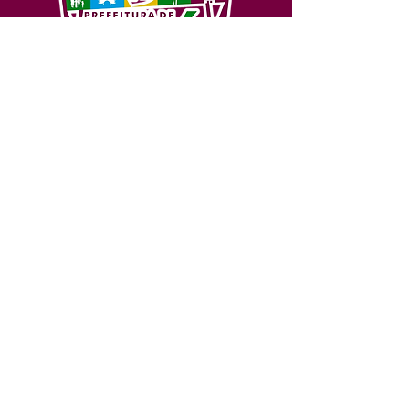
SERVIÇO DE ATENDIMENTO AO 
CIDADÃO (SIC) E OUVIDORIA
Prefeitura de Feijó - Estado do 
Acre
CNPJ 04.005.179/0001-20
💻Acesso online: 
SIC 
| 
Fale Conosco
 | 
Ouvidoria
| 
Portal de Transparência
📱Fone: +55 (68) 3463-2614 
🏢 Av. Plácido de Castro, 678, CEP 
69.960-000, Centro, Feijó, Acre, Brasil
📅 Segunda a sexta, das 7h às 14h 
- 
com intervalo de 20 minutos. 
(Fechado aos sábados, domingos e 