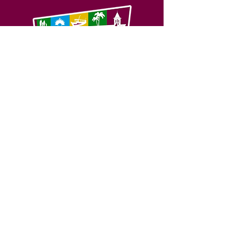
SERVIÇO DE ATENDIMENTO AO 
CIDADÃO (SIC) E OUVIDORIA
Prefeitura de Feijó - Estado do 
Acre
CNPJ 04.005.179/0001-20
💻Acesso online: 
SIC 
| 
Fale Conosco
 | 
Ouvidoria
| 
Portal de Transparência
📱Fone: +55 (68) 3463-2614 
🏢 Av. Plácido de Castro, 678, CEP 
69.960-000, Centro, Feijó, Acre, Brasil
📅 Segunda a sexta, das 7h às 14h 
- 