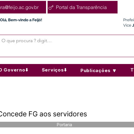
ura@feijo.ac.gov.br
Portal da Transparência
Olá, Bem-vindo a Feijó!
Prefe
Vice
O Governo⬇️
Serviços⬇️
T
Publicações 🔽
 Concede FG aos servidores
Portaria