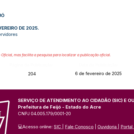
JÓ
VEREIRO DE 2025.
servidores
 Oficial, mas facilita a pesquisa para localizar a publicação oficial.
Página da Publicação:
Data da Publicação:
6 de fevereiro de 2025
204
SERVIÇO DE ATENDIMENTO AO CIDADÃO (SIC) E O
Prefeitura de Feijó - Estado do Acre
CNPJ 04.005.179/0001-20
💻Acesso online: 
SIC 
| 
Fale Conosco
 | 
Ouvidoria
| 
Portal