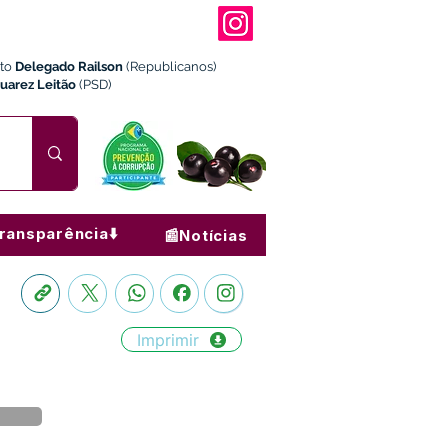
ito
Delegado Railson
(Republicanos)
Juarez Leitão
(PSD)
ransparência⬇️
📰Notícias
Imprimir