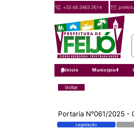
+55 68 3463 2614
prefeit
🏠Início
Município⬇️
Voltar
Portaria N°061/2025 -
Legislação