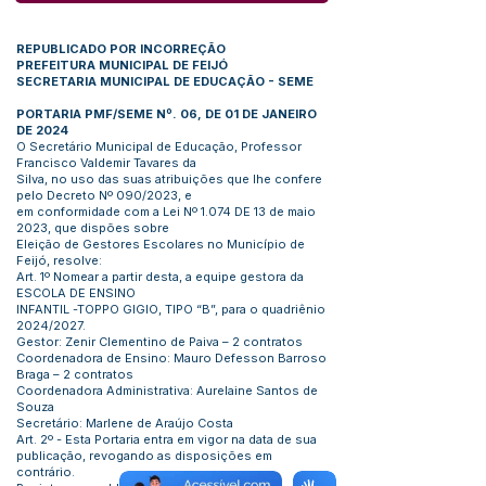
REPUBLICADO POR INCORREÇÃO
PREFEITURA MUNICIPAL DE FEIJÓ
SECRETARIA MUNICIPAL DE EDUCAÇÃO - SEME
PORTARIA PMF/SEME Nº. 06, DE 01 DE JANEIRO
DE 2024
O Secretário Municipal de Educação, Professor
Francisco Valdemir Tavares da
Silva, no uso das suas atribuições que lhe confere
pelo Decreto Nº 090/2023, e
em conformidade com a Lei Nº 1.074 DE 13 de maio
2023, que dispões sobre
Eleição de Gestores Escolares no Município de
Feijó, resolve:
Art. 1º Nomear a partir desta, a equipe gestora da
ESCOLA DE ENSINO
INFANTIL -TOPPO GIGIO, TIPO “B”, para o quadriênio
2024/2027.
Gestor: Zenir Clementino de Paiva – 2 contratos
Coordenadora de Ensino: Mauro Defesson Barroso
Braga – 2 contratos
Coordenadora Administrativa: Aurelaine Santos de
Souza
Secretário: Marlene de Araújo Costa
Art. 2º - Esta Portaria entra em vigor na data de sua
publicação, revogando as disposições em
contrário.