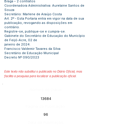
Braga – 2 contratos
Coordenadora Administrativa: Aurelaine Santos de
Souza
Secretário: Marlene de Araújo Costa
Art. 2º - Esta Portaria entra em vigor na data de sua
publicação, revogando as disposições em
contrário.
Registre-se, publique-se e cumpra-se.
Gabinete do Secretário de Educação do Município
de Feijó-Acre, 02 de
janeiro de 2024.
Francisco Valdemir Tavares da Silva
Secretário de Educação Municipal
Decreto Nº 090/2023
Este texto não substitui o publicado no Diário Oficial, mas
facilita a pesquisa para localizar a publicação oficial.
Número do Diário:
13684
Página da Publicação:
96
Data da Publicação: