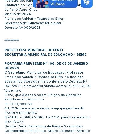
Registre-se, publique-se e cumpra-se.
Gabinete do Secretário de Educação do Município
de Feijó-Acre, 01 de
janeiro de 2024.
Francisco Valdemir Tavares da Silva
Secretário de Educação Municipal
Decreto Nº 090/2023
**********
PREFEITURA MUNICIPAL DE FEIJÓ
SECRETARIA MUNICIPAL DE EDUCAÇÃO - SEME
PORTARIA PMF/SEME Nº. 06, DE 02 DE JANEIRO
DE 2024
O Secretário Municipal de Educação, Professor
Francisco Valdemir Tavares da Silva, no uso das
suas atribuições que lhe confere pelo Decreto Nº
090/2023, e em conformidade com a Lei Nº 1.074 DE
13 de maio
2023, que dispões sobre Eleição de Gestores
Escolares no Município
de Feijó, resolve:
Art. 1º Nomear a partir desta, a equipe gestora da
ESCOLA DE ENSINO
INFANTIL -TOPPO GIGIO, TIPO “B”, para o quadriênio
2024/2027.
Gestor: Zenir Clementino de Paiva – 2 contratos
Coordenadora de Ensino: Mauro Defesson Barroso