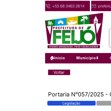
+55 68 3463 2614
prefeit
🏠Início
Município⬇️
Voltar
Portaria N°057/2025 -
Legislação