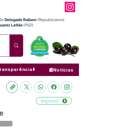
ito
Delegado Railson
(Republicanos)
Juarez Leitão
(PSD)
ransparência⬇️
📰Notícias
Imprimir
e