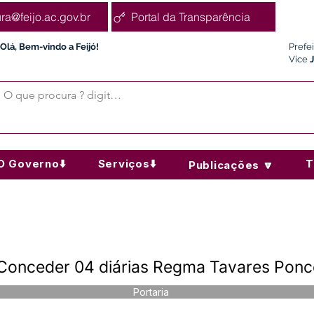
ura@feijo.ac.gov.br
Portal da Transparência
Olá, Bem-vindo a Feijó!
Prefe
Vice
O Governo⬇️
Serviços⬇️
T
Publicações 🔽
 Conceder 04 diárias Regma Tavares Ponc
Portaria