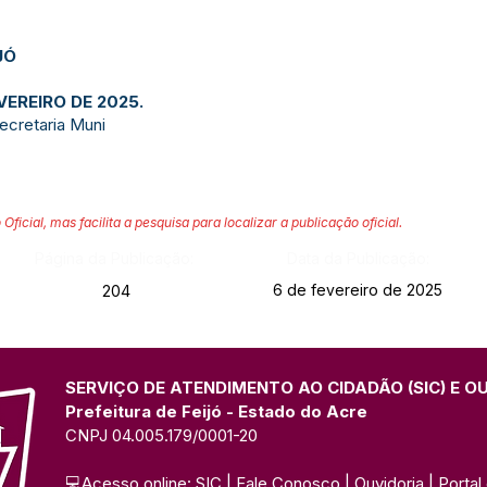
JÓ
VEREIRO DE 2025.
ecretaria Muni
 Oficial, mas facilita a pesquisa para localizar a publicação oficial.
Página da Publicação:
Data da Publicação:
6 de fevereiro de 2025
204
SERVIÇO DE ATENDIMENTO AO CIDADÃO (SIC) E O
Prefeitura de Feijó - Estado do Acre
CNPJ 04.005.179/0001-20
💻Acesso online: 
SIC 
| 
Fale Conosco
 | 
Ouvidoria
| 
Portal