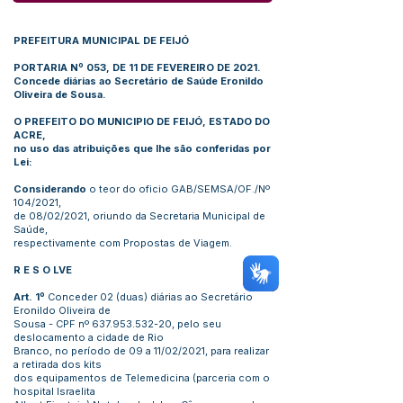
PREFEITURA MUNICIPAL DE FEIJÓ
PORTARIA Nº 053, DE 11 DE FEVEREIRO DE 2021.
Concede diárias ao Secretário de Saúde Eronildo
Oliveira de Sousa.
O PREFEITO DO MUNICIPIO DE FEIJÓ, ESTADO DO
ACRE,
no uso das atribuições que lhe são conferidas por
Lei:
Considerando
o teor do oficio GAB/SEMSA/OF./Nº
104/2021,
de 08/02/2021, oriundo da Secretaria Municipal de
Saúde,
respectivamente com Propostas de Viagem.
R E S O LVE
Art. 1º
Conceder 02 (duas) diárias ao Secretário
Eronildo Oliveira de
Sousa - CPF nº
637.953.532-20
, pelo seu
deslocamento a cidade de Rio
Branco, no período de 09 a 11/02/2021, para realizar
a retirada dos kits
dos equipamentos de Telemedicina (parceria com o
hospital Israelita