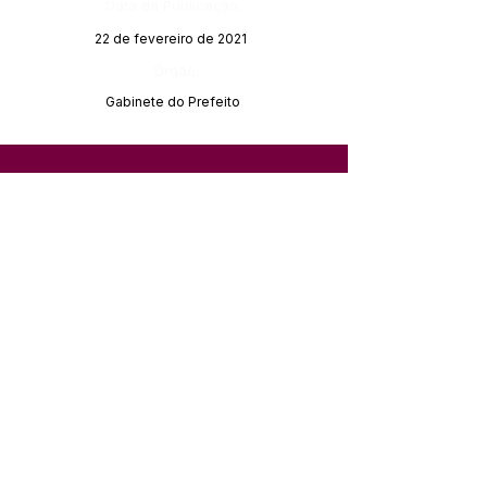
Data da Publicação:
22 de fevereiro de 2021
Órgão:
Gabinete do Prefeito
SERVIÇO DE ATENDIMENTO AO 
CIDADÃO (SIC) E OUVIDORIA
Prefeitura de Feijó - Estado do 
Acre
CNPJ 04.005.179/0001-20
💻Acesso online: 
SIC 
| 
Fale Conosco
 | 