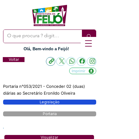
Olá, Bem-vindo a Feijó!
Voltar
Imprimir
Portaria n°053/2021 - Conceder 02 (duas)
diárias ao Secretário Eronildo Oliveira
Legislação
Portaria
Visualizar