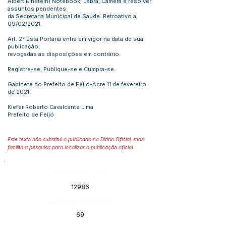
Albert Einstein) Notebook, Jabra, Câmera e resolver
assuntos pendentes
da Secretaria Municipal de Saúde. Retroativo a
09/02/2021.
Art. 2° Esta Portaria entra em vigor na data de sua
publicação,
revogadas as disposições em contrário.
Registre-se, Publique-se e Cumpra-se.
Gabinete do Prefeito de Feijó-Acre 11 de fevereiro
de 2021.
Kiefer Roberto Cavalcante Lima
Prefeito de Feijó
Este texto não substitui o publicado no Diário Oficial, mas
facilita a pesquisa para localizar a publicação oficial.
Número do Diário:
12986
Página da Publicação:
69