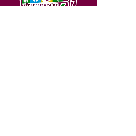
SERVIÇO DE ATENDIMENTO AO 
CIDADÃO (SIC) E OUVIDORIA
Prefeitura de Feijó - Estado do 
Acre
CNPJ 04.005.179/0001-20
💻Acesso online: 
SIC 
| 
Fale Conosco
 | 
Ouvidoria
| 
Portal de Transparência
📱Fone: +55 (68) 3463-2614 
🏢 Av. Plácido de Castro, 678, CEP 
69.960-000, Centro, Feijó, Acre, Brasil
📅 Segunda a sexta, das 7h às 14h 
- 
com intervalo de 20 minutos. 
(Fechado aos sábados, domingos e 