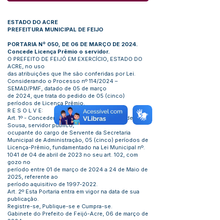
ESTADO DO ACRE
PREFEITURA MUNICIPAL DE FEIJO
PORTARIA Nº 050, DE 06 DE MARÇO DE 2024.
Concede Licença Prêmio o servidor.
O PREFEITO DE FEIJÓ EM EXERCÍCIO, ESTADO DO
ACRE, no uso
das atribuições que lhe são conferidas por Lei.
Considerando o Processo nº 114/2024 –
SEMAD/PMF, datado de 05 de março
de 2024, que trata do pedido de 05 (cinco)
períodos de Licença Prêmio.
R E S O L V E:
Art. 1º - Conceder o Manoel do Nascimento de
Sousa, servidor público,
ocupante do cargo de Servente da Secretaria
Municipal de Administração, 05 (cinco) períodos de
Licença-Prêmio, fundamentado na Lei Municipal nº.
1041 de 04 de abril de 2023 no seu art. 102, com
gozo no
período entre 01 de março de 2024 a 24 de Maio de
2025, referente ao
período aquisitivo de
1997-2022
.
Art. 2º Esta Portaria entra em vigor na data de sua
publicação.
Registre-se, Publique-se e Cumpra-se.
Gabinete do Prefeito de Feijó-Acre, 06 de março de