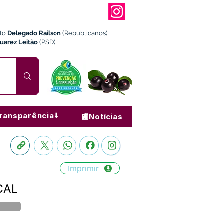
ito
Delegado Railson
(Republicanos)
Juarez Leitão
(PSD)
ransparência⬇️
📰Notícias
Imprimir
CAL