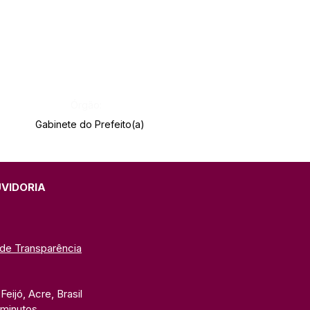
Órgão:
Gabinete do Prefeito(a)
UVIDORIA
 de Transparência
eijó, Acre, Brasil
 minutos. 