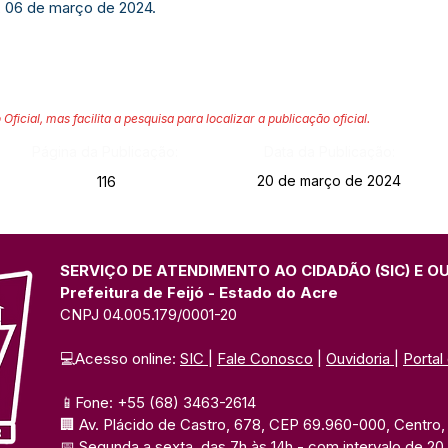
e, 06 de março de 2024.
 Oficial, mas facilita a pesquisa para localizar a publicação oficial.
Página da Publicação:
Data da Publicação:
20 de março de 2024
116
SERVIÇO DE ATENDIMENTO AO CIDADÃO (SIC) E O
Prefeitura de Feijó - Estado do Acre
CNPJ 04.005.179/0001-20
💻Acesso online: 
SIC 
| 
Fale Conosco
 | 
Ouvidoria
| 
Portal
📱Fone: +55 (68) 3463-2614 
🏢 Av. Plácido de Castro, 678, CEP 69.960-000, Centro, F
📅 Segunda a sexta, das 7h às 14h 
- com intervalo de 20