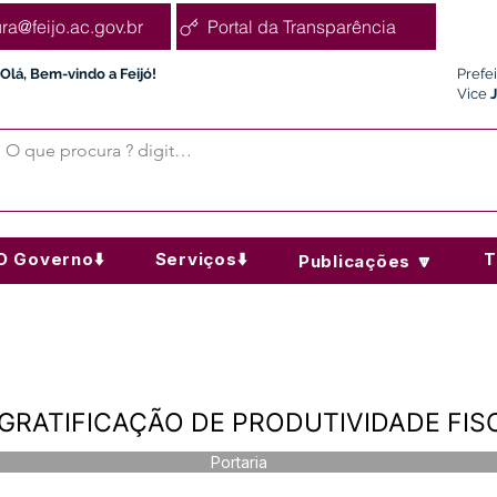
ura@feijo.ac.gov.br
Portal da Transparência
Olá, Bem-vindo a Feijó!
Prefe
Vice
O Governo⬇️
Serviços⬇️
T
Publicações 🔽
 - GRATIFICAÇÃO DE PRODUTIVIDADE FIS
Portaria