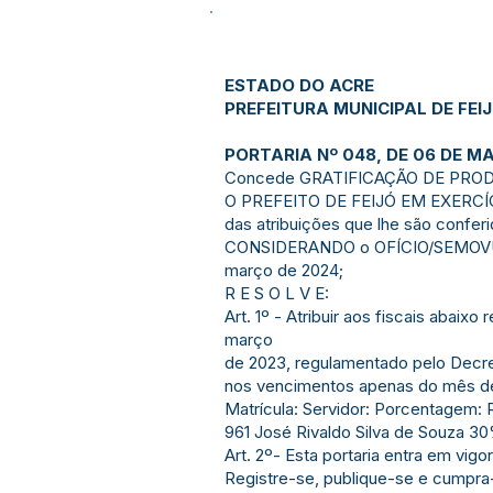
ESTADO DO ACRE
PREFEITURA MUNICIPAL DE FEI
PORTARIA Nº 048, DE 06 DE M
Concede GRATIFICAÇÃO DE PROD
O PREFEITO DE FEIJÓ EM EXERCÍC
das atribuições que lhe são conferi
CONSIDERANDO o OFÍCIO/SEMOVUR/115
março de 2024;
R E S O L V E:
Art. 1º - Atribuir aos fiscais abai
março
de 2023, regulamentado pelo Decret
nos vencimentos apenas do mês d
Matrícula: Servidor: Porcentagem: 
961 José Rivaldo Silva de Souza 
Art. 2º- Esta portaria entra em vigor
Registre-se, publique-se e cumpra