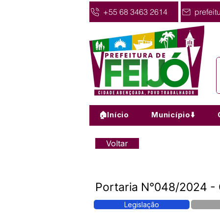
+55 68 3463 2614
prefeit
🏠Início
Município⬇️
Voltar
Portaria N°048/2024
Legislação