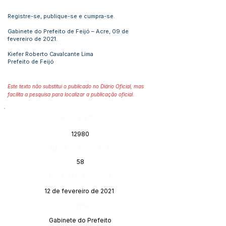
Registre-se, publique-se e cumpra-se.
Gabinete do Prefeito de Feijó – Acre, 09 de
fevereiro de 2021.
Kiefer Roberto Cavalcante Lima
Prefeito de Feijó
Este texto não substitui o publicado no Diário Oficial, mas
facilita a pesquisa para localizar a publicação oficial.
Número do Diário:
12980
Página da Publicação:
58
Data da Publicação:
12 de fevereiro de 2021
Órgão:
Gabinete do Prefeito