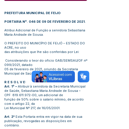
PREFEITURA MUNICIPAL DE FEIJO
PORTARIA Nº. 046 DE 09 DE FEVEREIRO DE 2021.
Atribui Adicional de Função a servidora Sebastiana
Maria Andrade de Sousa.
O PREFEITO DO MUNICÍPIO DE FEIJÓ – ESTADO DO
ACRE, no uso
das atribuições que lhe são conferidas por Lei:
Considerando o teor do oficio GAB/SEMSAU/OF nº
099/2021, datado
05 de fevereiro de 2021, oriundo da Secretaria
Municipal de Saúde.
R E S O L V E:
Art. 1º –
Atribuir à servidora da Secretaria Municipal
de Saúde, Sebastiana Maria Andrade de Sousa –
CPF:
819.611.972-00
, um adicional de
função de 50% sobre o salario mínimo, de acordo
com o artigo 22, da
Lei Municipal Nº 217, de 16/05/2001.
Art. 2
º Esta Portaria entra em vigor na data de sua
publicação, revogadas as disposições em
contrário.