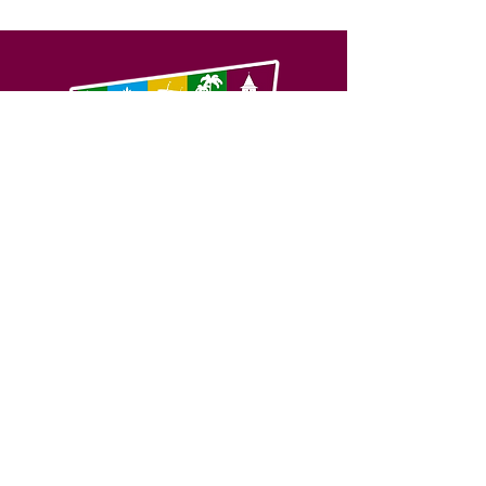
SERVIÇO DE ATENDIMENTO AO 
CIDADÃO (SIC) E OUVIDORIA
Prefeitura de Feijó - Estado do 
Acre
CNPJ 04.005.179/0001-20
💻Acesso online: 
SIC 
| 
Fale Conosco
 | 
Ouvidoria
| 
Portal de Transparência
📱Fone: +55 (68) 3463-2614 
🏢 Av. Plácido de Castro, 678, CEP 