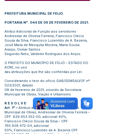
PREFEITURA MUNICIPAL DE FEIJO
PORTARIA Nº. 044 DE 09 DE FEVEREIRO DE 2021.
Atribui Adicional de Função aos servidores
Andresmar de Oliveira Ferreira, Francisco Clécio
Souza da Silva, Francisco Luzenildo de A. Bezerra,
José Maria de Mesquita Moreira, Maria Sousa
Araújo, Osmar Santos
Segundo Neto, Valdemir Rodrigues dos Anjos.
O PREFEITO DO MUNICÍPIO DE FEIJÓ – ESTADO DO
ACRE, no uso
das atribuições que lhe são conferidas por Lei:
Considerando o teor do oficio GAB/SEMSAU/OF nº
023/2021, datado
08 de fevereiro de 2021, oriundo da Secretaria
Municipal de Obras, Viação e Urbanismo
R E S O L V E:
Art. 1º –
Atribuir aos servidores da Secretaria
Municipal de Obras, Andresmar de Oliveira Ferreira –
CPF:
839.653.352-00
, adicional 40%,
Francisco Clécio Souza da Silva – CPF:
765.928.472-04
, adicional
50%, Francisco Luzenildo de A. Bezerra CPF: