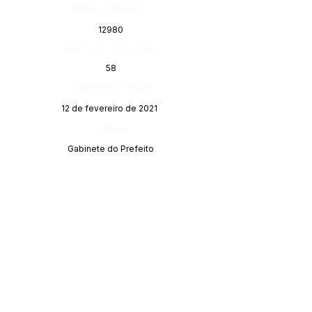
Número do Diário:
12980
Página da Publicação:
58
Data da Publicação:
12 de fevereiro de 2021
Órgão:
Gabinete do Prefeito
SERVIÇO DE ATENDIMENTO AO 