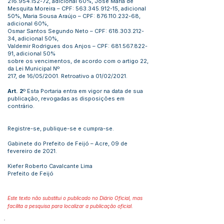
216.954.152-72
, adicional 60%, José Maria de
Mesquita Moreira – CPF:
563.345.912-15
, adicional
50%, Maria Sousa Araújo – CPF:
876.110.232-68
,
adicional 60%,
Osmar Santos Segundo Neto – CPF:
618.303.212-
34
, adicional 50%,
Valdemir Rodrigues dos Anjos – CPF:
681.567.822-
91
, adicional 50%
sobre os vencimentos, de acordo com o artigo 22,
da Lei Municipal Nº
217, de 16/05/2001. Retroativo a 01/02/2021.
Art. 2
º Esta Portaria entra em vigor na data de sua
publicação, revogadas as disposições em
contrário.
Registre-se, publique-se e cumpra-se.
Gabinete do Prefeito de Feijó – Acre, 09 de
fevereiro de 2021.
Kiefer Roberto Cavalcante Lima
Prefeito de Feijó
Este texto não substitui o publicado no Diário Oficial, mas
facilita a pesquisa para localizar a publicação oficial.