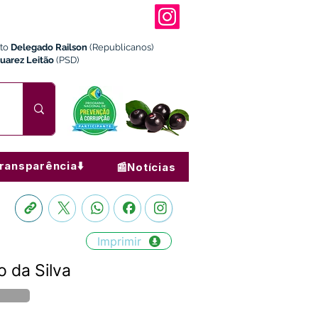
ito
Delegado Railson
(Republicanos)
Juarez Leitão
(PSD)
ransparência⬇️
📰Notícias
Imprimir
o da Silva