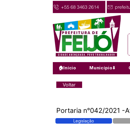
+55 68 3463 2614
prefeit
🏠Início
Município⬇️
Voltar
Portaria n°042/2021 -At
Legislação