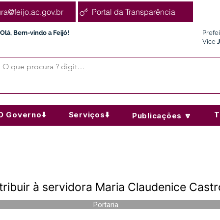
ura@feijo.ac.gov.br
Portal da Transparência
Olá, Bem-vindo a Feijó!
Prefe
Vice
O Governo⬇️
Serviços⬇️
T
Publicações 🔽
ribuir à servidora Maria Claudenice Castr
Portaria