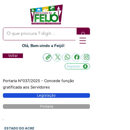
Olá, Bem-vindo a Feijó!
Voltar
Imprimir
Portaria N°037/2025 - Concede função
gratificada aos Servidores
Legislação
Portaria
ESTADO DO ACRE