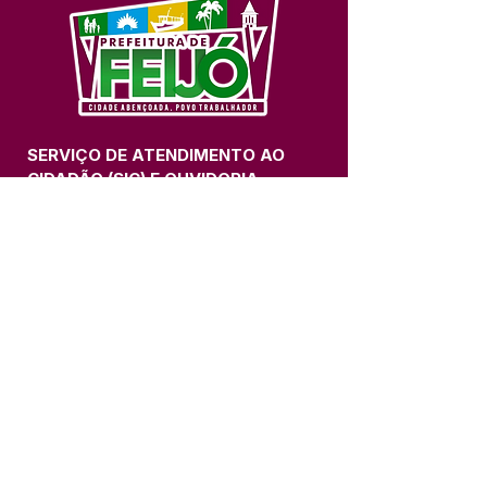
SERVIÇO DE ATENDIMENTO AO 
CIDADÃO (SIC) E OUVIDORIA
Prefeitura de Feijó - Estado do 
Acre
CNPJ 04.005.179/0001-20
💻Acesso online: 
SIC 
| 
Fale Conosco
 | 
Ouvidoria
| 
Portal de Transparência
📱Fone: +55 (68) 3463-2614 
🏢 Av. Plácido de Castro, 678, CEP 
69.960-000, Centro, Feijó, Acre, Brasil
📅 Segunda a sexta, das 7h às 14h 
- 
com intervalo de 20 minutos. 