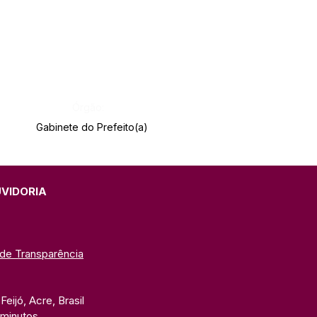
Órgão:
Gabinete do Prefeito(a)
UVIDORIA
 de Transparência
eijó, Acre, Brasil
 minutos. 