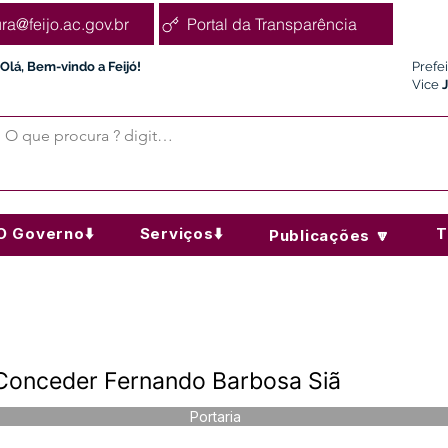
ura@feijo.ac.gov.br
Portal da Transparência
Olá, Bem-vindo a Feijó!
Prefe
Vice
O Governo⬇️
Serviços⬇️
T
Publicações 🔽
 Conceder Fernando Barbosa Siã
Portaria