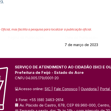
23.
 Oficial, mas facilita a pesquisa para localizar a publicação oficial.
Página da Publicação:
Data da Publicação:
7 de março de 2023
SERVIÇO DE ATENDIMENTO AO CIDADÃO (SIC) E O
Prefeitura de Feijó - Estado do Acre
CNPJ 04.005.179/0001-20
💻Acesso online: 
SIC 
| 
Fale Conosco
 | 
Ouvidoria
| 
Portal
📱Fone: +55 (68) 3463-2614 
🏢 Av. Plácido de Castro, 678, CEP 69.960-000, Centro, F
📅 Segunda a sexta, das 7h às 14h 
- com intervalo de 20