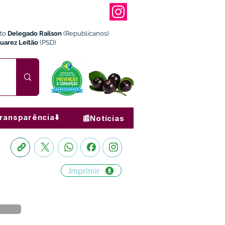
ito
Delegado Railson
(Republicanos)
Juarez Leitão
(PSD)
ransparência⬇️
📰Notícias
Imprimir