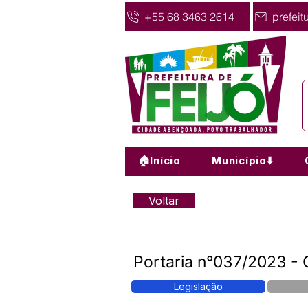
+55 68 3463 2614
prefeit
🏠Início
Município⬇️
Voltar
Portaria n°037/2023 -
Legislação