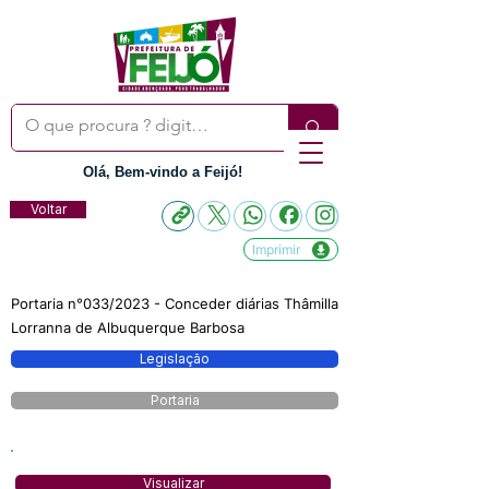
Olá, Bem-vindo a Feijó!
Voltar
Imprimir
Portaria n°033/2023 - Conceder diárias Thâmilla
Lorranna de Albuquerque Barbosa
Legislação
Portaria
Visualizar