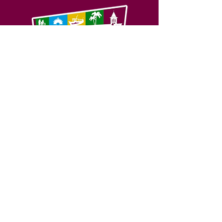
SERVIÇO DE ATENDIMENTO AO 
CIDADÃO (SIC) E OUVIDORIA
Prefeitura de Feijó - Estado do 
Acre
CNPJ 04.005.179/0001-20
💻Acesso online: 
SIC 
| 
Fale Conosco
 | 
Ouvidoria
| 
Portal de Transparência
📱Fone: +55 (68) 3463-2614 
🏢 Av. Plácido de Castro, 678, CEP 
69.960-000, Centro, Feijó, Acre, Brasil
📅 Segunda a sexta, das 7h às 14h 
- 