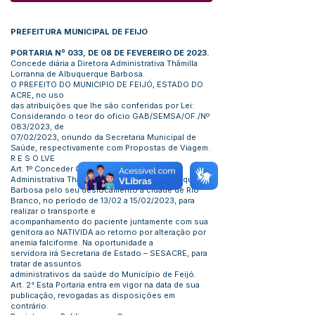
PREFEITURA MUNICIPAL DE FEIJO
PORTARIA Nº 033, DE 08 DE FEVEREIRO DE 2023.
Concede diária a Diretora Administrativa Thâmilla
Lorranna de Albuquerque Barbosa.
O PREFEITO DO MUNICIPIO DE FEIJÓ, ESTADO DO
ACRE, no uso
das atribuições que lhe são conferidas por Lei:
Considerando o teor do oficio GAB/SEMSA/OF./Nº
083/2023, de
07/02/2023, oriundo da Secretaria Municipal de
Saúde, respectivamente com Propostas de Viagem.
R E S O LVE
Art. 1º Conceder 03 (três) diárias a Diretora
Administrativa Thâmilla Lorranna de Albuquerque
Barbosa pelo seu deslocamento a cidade de Rio
Branco, no período de 13/02 a 15/02/2023, para
realizar o transporte e
acompanhamento do paciente juntamente com sua
genitora ao NATIVIDA ao retorno por alteração por
anemia falciforme. Na oportunidade a
servidora irá Secretaria de Estado – SESACRE, para
tratar de assuntos
administrativos da saúde do Município de Feijó.
Art. 2° Esta Portaria entra em vigor na data de sua
publicação, revogadas as disposições em
contrário.