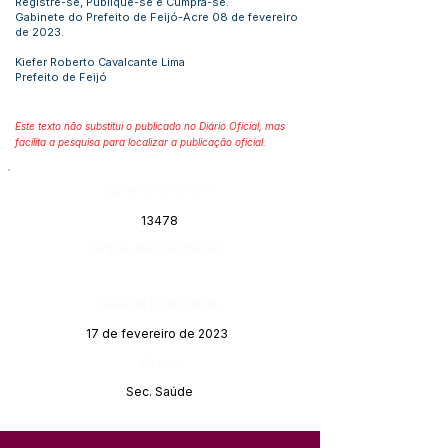
Registre-se, Publique-se e Cumpra-se.
Gabinete do Prefeito de Feijó-Acre 08 de fevereiro
de 2023.
Kiefer Roberto Cavalcante Lima
Prefeito de Feijó
Este texto não substitui o publicado no Diário Oficial, mas
facilita a pesquisa para localizar a publicação oficial.
Número do Diário:
13478
Página da Publicação:
Data da Publicação:
17 de fevereiro de 2023
Órgão:
Sec. Saúde