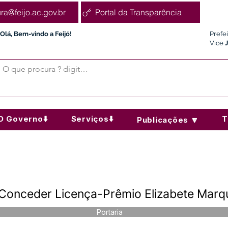
ura@feijo.ac.gov.br
Portal da Transparência
Olá, Bem-vindo a Feijó!
Prefe
Vice
O Governo⬇️
Serviços⬇️
T
Publicações 🔽
 Conceder Licença-Prêmio Elizabete Marq
Portaria