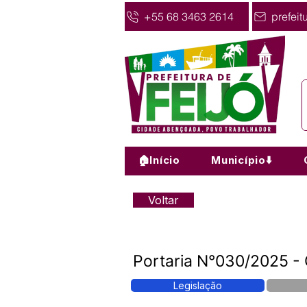
+55 68 3463 2614
prefeit
🏠Início
Município⬇️
Voltar
Portaria N°030/2025 -
Legislação