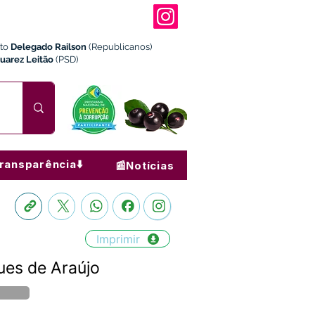
ito
Delegado Railson
(Republicanos)
Juarez Leitão
(PSD)
ransparência⬇️
📰Notícias
Imprimir
ues de Araújo