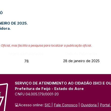
JÓ
NEIRO DE 2025.
idora.
 Oficial, mas facilita a pesquisa para localizar a publicação oficial.
Página da Publicação:
Data da Publicação:
28 de janeiro de 2025
78
SERVIÇO DE ATENDIMENTO AO CIDADÃO (SIC) E O
Prefeitura de Feijó - Estado do Acre
CNPJ 04.005.179/0001-20
💻Acesso online: 
SIC 
| 
Fale Conosco
 | 
Ouvidoria
| 
Portal