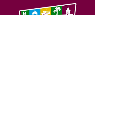
SERVIÇO DE ATENDIMENTO AO 
CIDADÃO (SIC) E OUVIDORIA
Prefeitura de Feijó - Estado do 
Acre
CNPJ 04.005.179/0001-20
💻Acesso online: 
SIC 
| 
Fale Conosco
 | 
Ouvidoria
| 
Portal de Transparência
📱Fone: +55 (68) 3463-2614 
🏢 Av. Plácido de Castro, 678, CEP 
69.960-000, Centro, Feijó, Acre, Brasil
📅 Segunda a sexta, das 7h às 14h 
- 