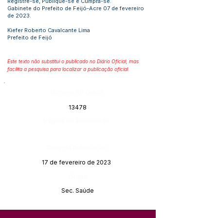
Registre-se, Publique-se e Cumpra-se.
Gabinete do Prefeito de Feijó-Acre 07 de fevereiro
de 2023.
Kiefer Roberto Cavalcante Lima
Prefeito de Feijó
Este texto não substitui o publicado no Diário Oficial, mas
facilita a pesquisa para localizar a publicação oficial.
Número do Diário:
13478
Página da Publicação:
Data da Publicação:
17 de fevereiro de 2023
Órgão:
Sec. Saúde