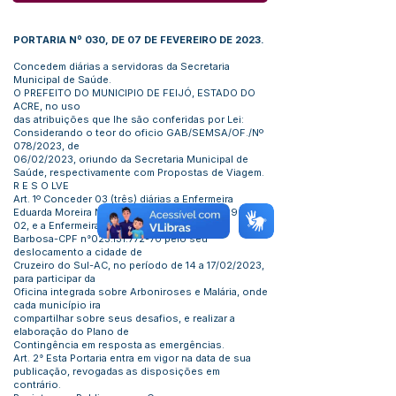
PORTARIA Nº 030, DE 07 DE FEVEREIRO DE 2023.
Concedem diárias a servidoras da Secretaria
Municipal de Saúde.
O PREFEITO DO MUNICIPIO DE FEIJÓ, ESTADO DO
ACRE, no uso
das atribuições que lhe são conferidas por Lei:
Considerando o teor do oficio GAB/SEMSA/OF./Nº
078/2023, de
06/02/2023, oriundo da Secretaria Municipal de
Saúde, respectivamente com Propostas de Viagem.
R E S O LVE
Art. 1º Conceder 03 (três) diárias a Enfermeira
Eduarda Moreira Nascimento - CPF nº
024.169.252-
02
, e a Enfermeira Marina Magalhães
Barbosa-CPF n°023.131.772-70 pelo seu
deslocamento a cidade de
Cruzeiro do Sul-AC, no período de 14 a 17/02/2023,
para participar da
Oficina integrada sobre Arboniroses e Malária, onde
cada município ira
compartilhar sobre seus desafios, e realizar a
elaboração do Plano de
Contingência em resposta as emergências.
Art. 2° Esta Portaria entra em vigor na data de sua
publicação, revogadas as disposições em
contrário.