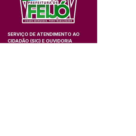
SERVIÇO DE ATENDIMENTO AO 
CIDADÃO (SIC) E OUVIDORIA
Prefeitura de Feijó - Estado do 
Acre
CNPJ 04.005.179/0001-20
💻Acesso online: 
SIC 
| 
Fale Conosco
 | 
Ouvidoria
| 
Portal de Transparência
📱Fone: +55 (68) 3463-2614 
🏢 Av. Plácido de Castro, 678, CEP 
69.960-000, Centro, Feijó, Acre, Brasil
📅 Segunda a sexta, das 7h às 14h 
- 
com intervalo de 20 minutos. 
(Fechado aos sábados, domingos e 
feriados)