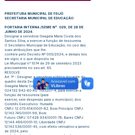
PREFEITURA MUNICIPAL DE FEIJÓ
SECRETARIA MUNICIPAL DE EDUCAÇÃO
PORTARIA INTERNA /SEME Nº. 029, DE 28 DE
JUNHO DE 2024.
Designar a servidora Geagela Maria Costa dos
Santos Silva, a exercer a função de tesoureira.
O Secretário Municipal de Educação, no uso das
suas atribuições que lhe
confere pelo Decreto Nº 005/2024, e demais leis
em vigor, e o que disposto na
Lei Municipal n° 1074 de 29 de setembro 2023
precisamente no seu art. 65.
RESOLVE:
Art. 1º - Designar, a servidora pública docente do
quadro desta Secretaria Municipal de Educação,
Geagela Maria Costa dos Santos Silva CPF:
024.132.942-60
RG:
1193207-4
, para exercer a
função de tesoureira (para
exercer, sem despesas para o município), dos
Comitês Executivos: Humaitá
CNPJ:
12.073.614
/0001-82; Bom Princípio CNPJ:
12.143.745
/0001-99; Bom
Futuro CNPJ:
07.428.934
/0001-78; Bares CNPJ:
12.144.486
/0001-10; Liberdade CNPJ:
12.143.536
/0001-45, com efeito retroativo a janeiro
de 2024, pelo