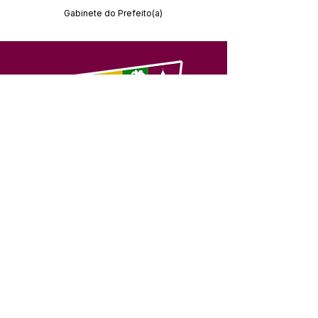
Gabinete do Prefeito(a)
SERVIÇO DE ATENDIMENTO AO 
CIDADÃO (SIC) E OUVIDORIA
Prefeitura de Feijó - Estado do 
Acre
CNPJ 04.005.179/0001-20
💻Acesso online: 
SIC 
| 
Fale Conosco
 | 
Ouvidoria
| 
Portal de Transparência
📱Fone: +55 (68) 3463-2614 