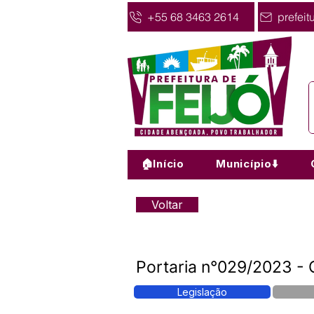
+55 68 3463 2614
prefeit
🏠Início
Município⬇️
Voltar
Portaria n°029/2023 - 
Legislação