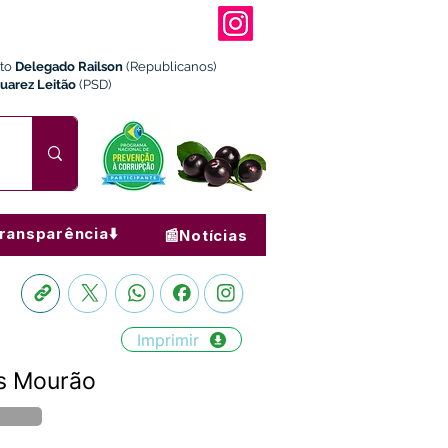
ito
Delegado Railson
(Republicanos)
Juarez Leitão
(PSD)
ransparência⬇️
📰Notícias
Imprimir
as Mourão