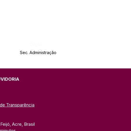
Órgão:
Sec. Administração
UVIDORIA
 de Transparência
eijó, Acre, Brasil
 minutos. 