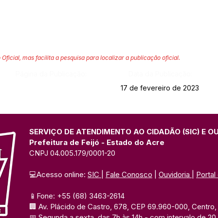
 Oficial, mas facilita a pesquisa para localizar a publicação oficial.
Página da Publicação:
Data da Publicação:
17 de fevereiro de 2023
SERVIÇO DE ATENDIMENTO AO CIDADÃO (SIC) E O
Prefeitura de Feijó - Estado do Acre
CNPJ 04.005.179/0001-20
💻Acesso online: 
SIC 
| 
Fale Conosco
 | 
Ouvidoria
| 
Portal
📱Fone: +55 (68) 3463-2614 
🏢 Av. Plácido de Castro, 678, CEP 69.960-000, Centro, F
📅 Segunda a sexta, das 7h às 14h 
- com intervalo de 20