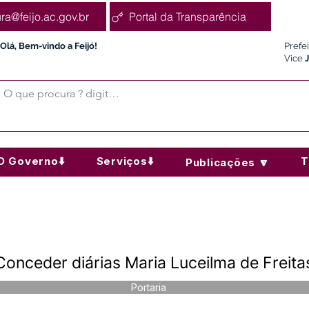
ura@feijo.ac.gov.br
Portal da Transparência
Olá, Bem-vindo a Feijó!
Prefe
Vice
O Governo⬇️
Serviços⬇️
T
Publicações 🔽
Conceder diárias Maria Luceilma de Freit
Portaria