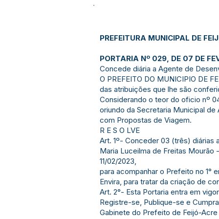
PREFEITURA MUNICIPAL DE FEI
PORTARIA Nº 029, DE 07 DE FE
Concede diária a Agente de Desenv
O PREFEITO DO MUNICIPIO DE FEI
das atribuições que lhe são conferi
Considerando o teor do oficio nº
oriundo da Secretaria Municipal de
com Propostas de Viagem.
R E S O LVE
Art. 1º- Conceder 03 (três) diária
Maria Luceilma de Freitas Mourão 
11/02/2023,
para acompanhar o Prefeito no 1° e
Envira, para tratar da criação de co
Art. 2°- Esta Portaria entra em vig
Registre-se, Publique-se e Cumpra
Gabinete do Prefeito de Feijó-Acre