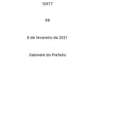
12977
Página da Publicação:
68
Data da Publicação:
9 de fevereiro de 2021
Órgão:
Gabinete do Prefeito
SERVIÇO DE ATENDIMENTO AO 
CIDADÃO (SIC) E OUVIDORIA