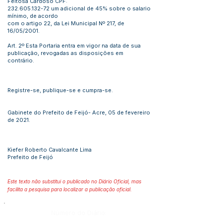
Feitosa Cardoso CPF:
232.605.132-72
um adicional de 45% sobre o salario
mínimo, de acordo
com o artigo 22, da Lei Municipal Nº 217, de
16/05/2001.
Art. 2º Esta Portaria entra em vigor na data de sua
publicação, revogadas as disposições em
contrário.
Registre-se, publique-se e cumpra-se.
Gabinete do Prefeito de Feijó- Acre, 05 de fevereiro
de 2021.
Kiefer Roberto Cavalcante Lima
Prefeito de Feijó
Este texto não substitui o publicado no Diário Oficial, mas
facilita a pesquisa para localizar a publicação oficial.
Número do Diário: