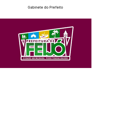
Gabinete do Prefeito
SERVIÇO DE ATENDIMENTO AO 
CIDADÃO (SIC) E OUVIDORIA
Prefeitura de Feijó - Estado do 
Acre
CNPJ 04.005.179/0001-20
💻Acesso online: 
SIC 
| 
Fale Conosco
 | 
Ouvidoria
| 
Portal de Transparência
📱Fone: +55 (68) 3463-2614 