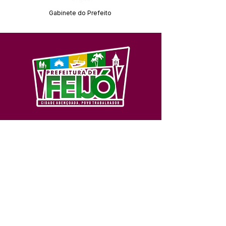
Gabinete do Prefeito
SERVIÇO DE ATENDIMENTO AO 
CIDADÃO (SIC) E OUVIDORIA
Prefeitura de Feijó - Estado do 
Acre
CNPJ 04.005.179/0001-20
💻Acesso online: 
SIC 
| 
Fale Conosco
 | 
Ouvidoria
| 
Portal de Transparência
📱Fone: +55 (68) 3463-2614 