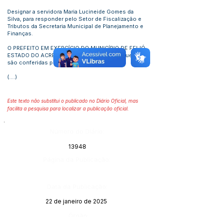
Designar a servidora Maria Lucineide Gomes da
Silva, para responder pelo Setor de Fiscalização e
Tributos da Secretaria Municipal de Planejamento e
Finanças.
O PREFEITO EM EXERCÍCIO DO MUNICÍPIO DE FEIJÓ,
ESTADO DO ACRE, no uso das atribuições que lhe
são conferidas por Lei.
(....)
Este texto não substitui o publicado no Diário Oficial, mas
facilita a pesquisa para localizar a publicação oficial.
Número do Diário:
13948
Página da Publicação:
Data da Publicação:
22 de janeiro de 2025
Órgão: