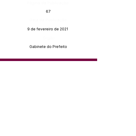
Página da Publicação:
67
Data da Publicação:
9 de fevereiro de 2021
Órgão:
Gabinete do Prefeito
SERVIÇO DE ATENDIMENTO AO 
CIDADÃO (SIC) E OUVIDORIA
Prefeitura de Feijó - Estado do 
Acre