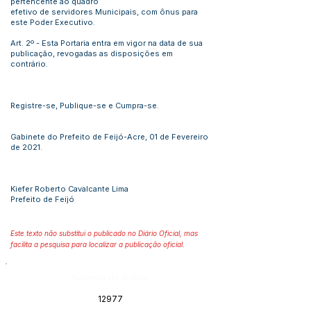
pertencente ao quadro
efetivo de servidores Municipais, com ônus para
este Poder Executivo.
Art. 2º - Esta Portaria entra em vigor na data de sua
publicação, revogadas as disposições em
contrário.
Registre-se, Publique-se e Cumpra-se.
Gabinete do Prefeito de Feijó-Acre, 01 de Fevereiro
de 2021.
Kiefer Roberto Cavalcante Lima
Prefeito de Feijó
Este texto não substitui o publicado no Diário Oficial, mas
facilita a pesquisa para localizar a publicação oficial.
Número do Diário:
12977