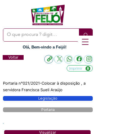
Olá, Bem-vindo a Feijó!
Voltar
Imprimir
Portaria n°021/2021-Colocar à disposição , a
servidora Francisca Sueli Araújo
Legislação
Portaria
Visualizar