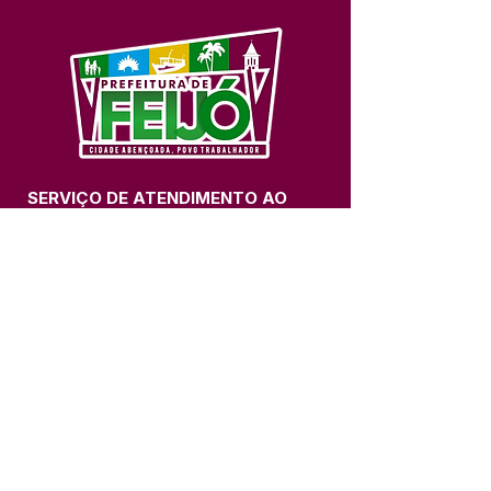
SERVIÇO DE ATENDIMENTO AO 
CIDADÃO (SIC) E OUVIDORIA
Prefeitura de Feijó - Estado do 
Acre
CNPJ 04.005.179/0001-20
💻Acesso online: 
SIC 
| 
Fale Conosco
 | 
Ouvidoria
| 
Portal de Transparência
📱Fone: +55 (68) 3463-2614 
🏢 Av. Plácido de Castro, 678, CEP 
69.960-000, Centro, Feijó, Acre, Brasil
📅 Segunda a sexta, das 7h às 14h 
- 