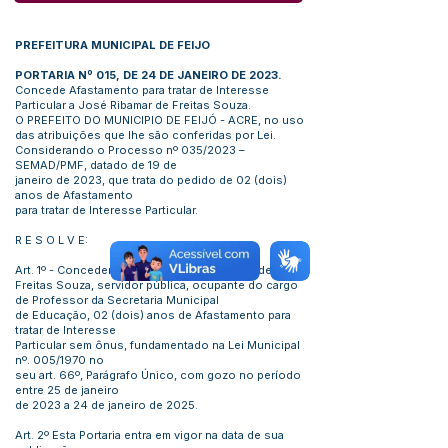
PREFEITURA MUNICIPAL DE FEIJO
PORTARIA Nº 015, DE 24 DE JANEIRO DE 2023.
Concede Afastamento para tratar de Interesse
Particular a José Ribamar de Freitas Souza.
O PREFEITO DO MUNICIPIO DE FEIJÓ - ACRE, no uso
das atribuições que lhe são conferidas por Lei.
Considerando o Processo nº 035/2023 –
SEMAD/PMF, datado de 19 de
janeiro de 2023, que trata do pedido de 02 (dois)
anos de Afastamento
para tratar de Interesse Particular.
R E S O L V E:
Art. 1º - Conceder ao servidor José Ribamar de
Freitas Souza, servidor pública, ocupante do cargo
de Professor da Secretaria Municipal
de Educação, 02 (dois) anos de Afastamento para
tratar de Interesse
Particular sem ônus, fundamentado na Lei Municipal
nº. 005/1970 no
seu art. 66º, Parágrafo Único, com gozo no período
entre 25 de janeiro
de 2023 a 24 de janeiro de 2025.
Art. 2º Esta Portaria entra em vigor na data de sua