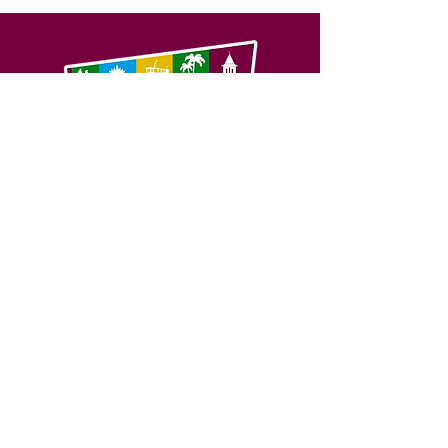
SERVIÇO DE ATENDIMENTO AO 
CIDADÃO (SIC) E OUVIDORIA
Prefeitura de Feijó - Estado do 
Acre
CNPJ 04.005.179/0001-20
💻Acesso online: 
SIC 
| 
Fale Conosco
 | 
Ouvidoria
| 
Portal de Transparência
📱Fone: +55 (68) 3463-2614 
🏢 Av. Plácido de Castro, 678, CEP 
69.960-000, Centro, Feijó, Acre, Brasil