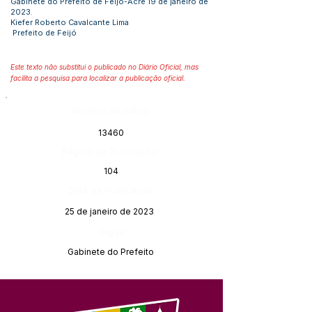
Gabinete do Prefeito de Feijó-Acre 19 de janeiro de
2023.
Kiefer Roberto Cavalcante Lima
Prefeito de Feijó
Este texto não substitui o publicado no Diário Oficial, mas
facilita a pesquisa para localizar a publicação oficial.
Número do Diário:
13460
Página da Publicação:
104
Data da Publicação:
25 de janeiro de 2023
Órgão:
Gabinete do Prefeito