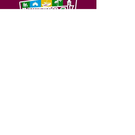
SERVIÇO DE ATENDIMENTO AO 
CIDADÃO (SIC) E OUVIDORIA
Prefeitura de Feijó - Estado do 
Acre
CNPJ 04.005.179/0001-20
💻Acesso online: 
SIC 
| 
Fale Conosco
 | 
Ouvidoria
| 
Portal de Transparência
📱Fone: +55 (68) 3463-2614 
🏢 Av. Plácido de Castro, 678, CEP 
69.960-000, Centro, Feijó, Acre, Brasil
📅 Segunda a sexta, das 7h às 14h 
- 
com intervalo de 20 minutos. 
(Fechado aos sábados, domingos e 