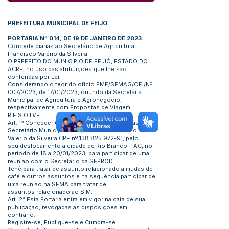
PREFEITURA MUNICIPAL DE FEIJO
PORTARIA Nº 014, DE 19 DE JANEIRO DE 2023.
Concede diárias ao Secretário de Agricultura
Francisco Valério da Silveira.
O PREFEITO DO MUNICIPIO DE FEIJÓ, ESTADO DO
ACRE, no uso das atribuições que lhe são
conferidas por Lei:
Considerando o teor do oficio PMF/SEMAG/OF./Nº
007/2023, de 17/01/2023, oriundo da Secretaria
Municipal de Agricultura e Agronegócio,
respectivamente com Propostas de Viagem.
R E S O LVE
Art. 1º Conceder 02½ (duas dias e meia) diárias ao
Secretário Municipal de Agricultura Francisco
Valério da Silveira CPF nº
138.825.972-91
, pelo
seu deslocamento a cidade de Rio Branco – AC, no
período de 18 a 20/01/2023, para participar de uma
reunião com o Secretário da SEPROD
Tchê,para tratar de assunto relacionado a mudas de
café e outros assuntos e na sequência participar de
uma reunião na SEMA para tratar de
assuntos relacionado ao SIM. .
Art. 2° Esta Portaria entra em vigor na data de sua
publicação, revogadas as disposições em
contrário.
Registre-se, Publique-se e Cumpra-se.