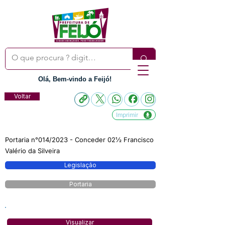
Olá, Bem-vindo a Feijó!
Voltar
Imprimir
Portaria n°014/2023 - Conceder 02½ Francisco
Valério da Silveira
Legislação
Portaria
Visualizar