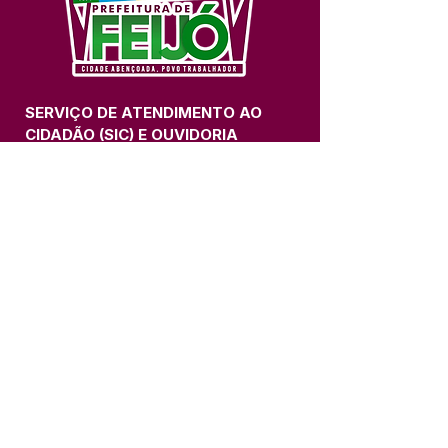
SERVIÇO DE ATENDIMENTO AO 
CIDADÃO (SIC) E OUVIDORIA
Prefeitura de Feijó - Estado do 
Acre
CNPJ 04.005.179/0001-20
💻Acesso online: 
SIC 
| 
Fale Conosco
 | 
Ouvidoria
| 
Portal de Transparência
📱Fone: +55 (68) 3463-2614 
🏢 Av. Plácido de Castro, 678, CEP 
69.960-000, Centro, Feijó, Acre, Brasil
📅 Segunda a sexta, das 7h às 14h 
- 
com intervalo de 20 minutos. 
(Fechado aos sábados, domingos e 
feriados)