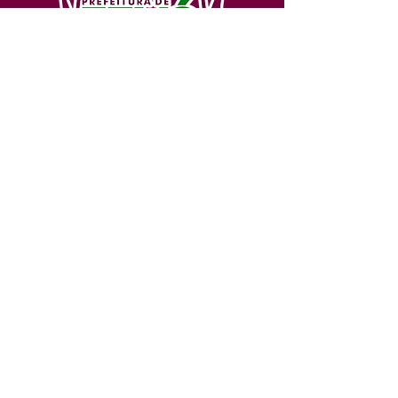
SERVIÇO DE ATENDIMENTO AO 
CIDADÃO (SIC) E OUVIDORIA
Prefeitura de Feijó - Estado do 
Acre
CNPJ 04.005.179/0001-20
💻Acesso online: 
SIC 
| 
Fale Conosco
 | 
Ouvidoria
| 
Portal de Transparência
📱Fone: +55 (68) 3463-2614 
🏢 Av. Plácido de Castro, 678, CEP 
69.960-000, Centro, Feijó, Acre, Brasil
📅 Segunda a sexta, das 7h às 14h 
- 
com intervalo de 20 minutos. 
(Fechado aos sábados, domingos e 
feriados)