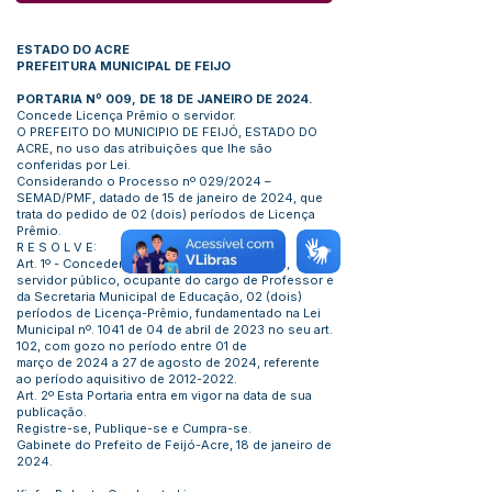
ESTADO DO ACRE
PREFEITURA MUNICIPAL DE FEIJO
PORTARIA Nº 009, DE 18 DE JANEIRO DE 2024
.
Concede Licença Prêmio o servidor.
O PREFEITO DO MUNICIPIO DE FEIJÓ, ESTADO DO
ACRE, no uso das atribuições que lhe são
conferidas por Lei.
Considerando o Processo nº 029/2024 –
SEMAD/PMF, datado de 15 de janeiro de 2024, que
trata do pedido de 02 (dois) períodos de Licença
Prêmio.
R E S O L V E:
Art. 1º - Conceder o Antonio Pessoa da Silva,
servidor público, ocupante do cargo de Professor e
da Secretaria Municipal de Educação, 02 (dois)
períodos de Licença-Prêmio, fundamentado na Lei
Municipal nº. 1041 de 04 de abril de 2023 no seu art.
102, com gozo no período entre 01 de
março de 2024 a 27 de agosto de 2024, referente
ao período aquisitivo de
2012-2022
.
Art. 2º Esta Portaria entra em vigor na data de sua
publicação.
Registre-se, Publique-se e Cumpra-se.
Gabinete do Prefeito de Feijó-Acre, 18 de janeiro de
2024.