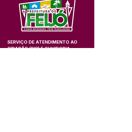
SERVIÇO DE ATENDIMENTO AO 
CIDADÃO (SIC) E OUVIDORIA
Prefeitura de Feijó - Estado do 
Acre
CNPJ 04.005.179/0001-20
💻Acesso online: 
SIC 
| 
Fale Conosco
 | 
Ouvidoria
| 
Portal de Transparência
📱Fone: +55 (68) 3463-2614 
🏢 Av. Plácido de Castro, 678, CEP 
69.960-000, Centro, Feijó, Acre, Brasil
📅 Segunda a sexta, das 7h às 14h 
- 
com intervalo de 20 minutos. 