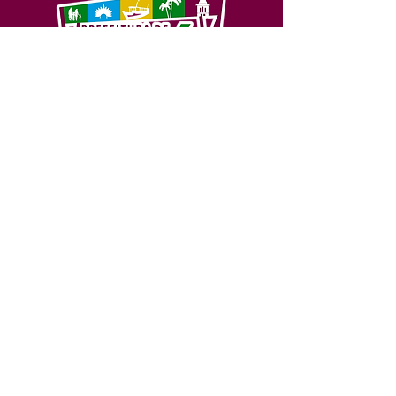
SERVIÇO DE ATENDIMENTO AO 
CIDADÃO (SIC) E OUVIDORIA
Prefeitura de Feijó - Estado do 
Acre
CNPJ 04.005.179/0001-20
💻Acesso online: 
SIC 
| 
Fale Conosco
 | 
Ouvidoria
| 
Portal de Transparência
📱Fone: +55 (68) 3463-2614 
🏢 Av. Plácido de Castro, 678, CEP 
69.960-000, Centro, Feijó, Acre, Brasil
📅 Segunda a sexta, das 7h às 14h 
- 
com intervalo de 20 minutos. 
(Fechado aos sábados, domingos e 