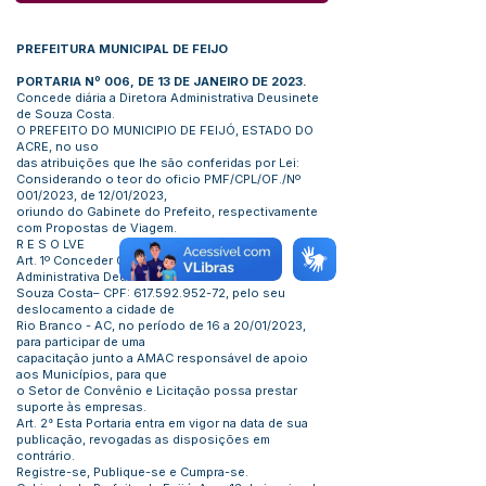
PREFEITURA MUNICIPAL DE FEIJO
PORTARIA Nº 006, DE 13 DE JANEIRO DE 2023.
Concede diária a Diretora Administrativa Deusinete
de Souza Costa.
O PREFEITO DO MUNICIPIO DE FEIJÓ, ESTADO DO
ACRE, no uso
das atribuições que lhe são conferidas por Lei:
Considerando o teor do oficio PMF/CPL/OF./Nº
001/2023, de 12/01/2023,
oriundo do Gabinete do Prefeito, respectivamente
com Propostas de Viagem.
R E S O LVE
Art. 1º Conceder 05 (cinco) diária a Diretora
Administrativa Deusinete de
Souza Costa– CPF:
617.592.952-72
, pelo seu
deslocamento a cidade de
Rio Branco - AC, no período de 16 a 20/01/2023,
para participar de uma
capacitação junto a AMAC responsável de apoio
aos Municípios, para que
o Setor de Convênio e Licitação possa prestar
suporte às empresas.
Art. 2° Esta Portaria entra em vigor na data de sua
publicação, revogadas as disposições em
contrário.
Registre-se, Publique-se e Cumpra-se.