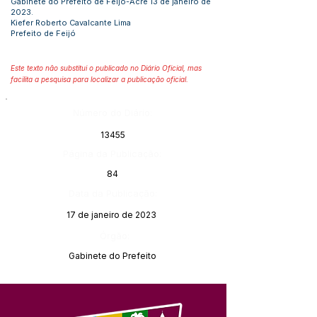
Gabinete do Prefeito de Feijó-Acre 13 de janeiro de
2023.
Kiefer Roberto Cavalcante Lima
Prefeito de Feijó
Este texto não substitui o publicado no Diário Oficial, mas
facilita a pesquisa para localizar a publicação oficial.
Número do Diário:
13455
Página da Publicação:
84
Data da Publicação:
17 de janeiro de 2023
Órgão:
Gabinete do Prefeito