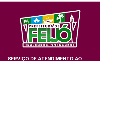
SERVIÇO DE ATENDIMENTO AO 
CIDADÃO (SIC) E OUVIDORIA
Prefeitura de Feijó - Estado do 
Acre
CNPJ 04.005.179/0001-20
💻Acesso online: 
SIC 
| 
Fale Conosco
 | 
Ouvidoria
| 
Portal de Transparência
📱Fone: +55 (68) 3463-2614 
🏢 Av. Plácido de Castro, 678, CEP 
69.960-000, Centro, Feijó, Acre, Brasil