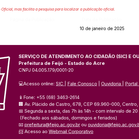
 Oficial, mas facilita a pesquisa para localizar a publicação oficial.
Página da Publicação:
Data da Publicação:
10 de janeiro de 2025
SERVIÇO DE ATENDIMENTO AO CIDADÃO (SIC) E O
Prefeitura de Feijó - Estado do Acre
CNPJ 04.005.179/0001-20
💻Acesso online: 
SIC 
| 
Fale Conosco
 | 
Ouvidoria
| 
Portal
📱Fone: +55 (68) 3463-2614 
🏢 Av. Plácido de Castro, 678, CEP 69.960-000, Centro, F
📅 Segunda a sexta, das 7h às 14h 
- com intervalo de 20
(Fechado aos sábados, domingos e feriados)
📧 
prefeitura@feijo.ac.gov.br
 ou 
ouvidoria@feijo.ac.gov.
📨 Acesso ao 
Webmail Corporativo