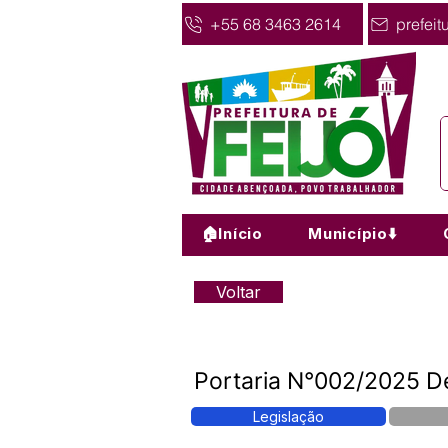
+55 68 3463 2614
prefeit
🏠Início
Município⬇️
Voltar
Portaria N°002/2025 D
Legislação