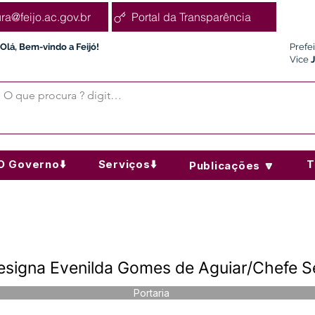
ura@feijo.ac.gov.br
Portal da Transparência
Olá, Bem-vindo a Feijó!
Prefe
Vice
O Governo⬇️
Serviços⬇️
T
Publicações 🔽
esigna Evenilda Gomes de Aguiar/Chefe S
Portaria