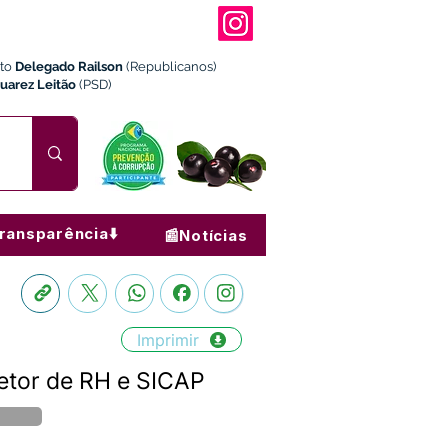
ito
Delegado Railson
(Republicanos)
Juarez Leitão
(PSD)
ransparência⬇️
📰Notícias
Imprimir
etor de RH e SICAP