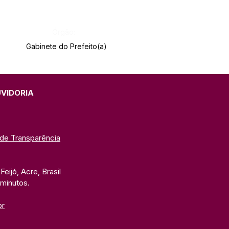
Órgão:
Gabinete do Prefeito(a)
UVIDORIA
 de Transparência
eijó, Acre, Brasil
 minutos. 
br