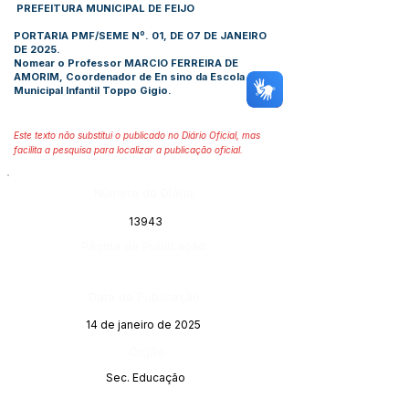
PREFEITURA MUNICIPAL DE FEIJO
PORTARIA PMF/SEME Nº. 01, DE 07 DE JANEIRO
DE 2025.
Nomear o Professor MARCIO FERREIRA DE
AMORIM, Coordenador de En sino da Escola
Municipal Infantil Toppo Gigio.
Este texto não substitui o publicado no Diário Oficial, mas
facilita a pesquisa para localizar a publicação oficial.
Número do Diário:
13943
Página da Publicação:
Data da Publicação:
14 de janeiro de 2025
Órgão:
Sec. Educação