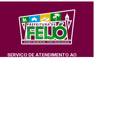
SERVIÇO DE ATENDIMENTO AO 
CIDADÃO (SIC) E OUVIDORIA
Prefeitura de Feijó - Estado do 
Acre
CNPJ 04.005.179/0001-20
💻Acesso online: 
SIC 
| 
Fale Conosco
 | 
Ouvidoria
| 
Portal de Transparência
📱Fone: +55 (68) 3463-2614 
🏢 Av. Plácido de Castro, 678, CEP 
69.960-000, Centro, Feijó, Acre, Brasil