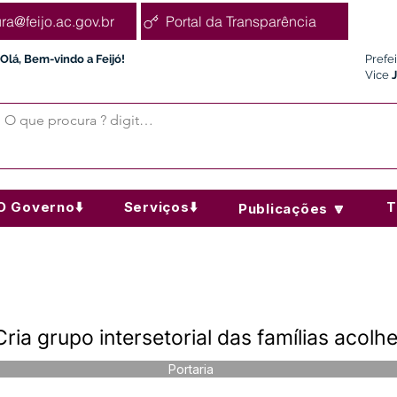
ura@feijo.ac.gov.br
Portal da Transparência
Olá, Bem-vindo a Feijó!
Prefe
Vice
O Governo⬇️
Serviços⬇️
T
Publicações 🔽
ria grupo intersetorial das famílias acolh
Portaria