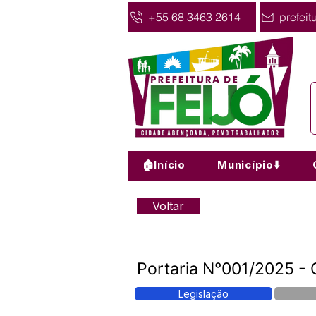
+55 68 3463 2614
prefeit
🏠Início
Município⬇️
Voltar
Portaria N°001/2025 - C
Legislação