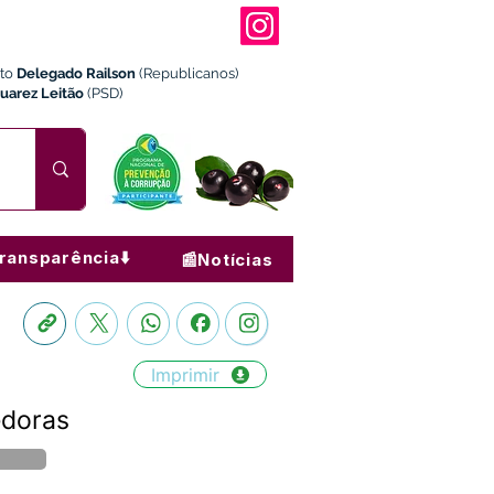
ito
Delegado Railson
(Republicanos)
Juarez Leitão
(PSD)
ransparência⬇️
📰Notícias
Imprimir
edoras