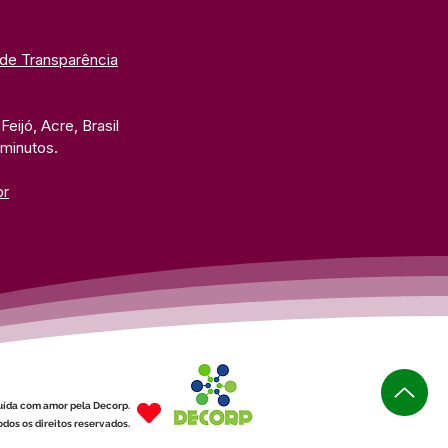
 de Transparência
eijó, Acre, Brasil
 minutos. 
br
uída com amor pela Decorp.
dos os direitos reservados.