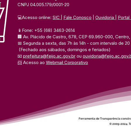
CNPJ 04.005.179/0001-20
💻Acesso online: 
SIC 
| 
Fale Conosco
 | 
Ouvidoria
| 
Portal
📱Fone: +55 (68) 3463-2614 
🏢 Av. Plácido de Castro, 678, CEP 69.960-000, Centro, F
📅 Segunda a sexta, das 7h às 14h 
- com intervalo de 20
(Fechado aos sábados, domingos e feriados)
📧 
prefeitura@feijo.ac.gov.br
 ou 
ouvidoria@feijo.ac.gov.
📨 Acesso ao 
Webmail Corporativo
Ferramenta de Transparência constr
© 2009-2024. To