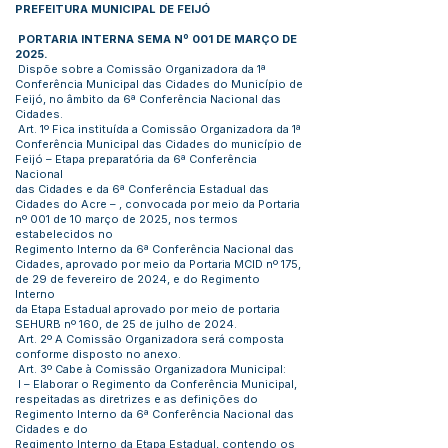
PREFEITURA MUNICIPAL DE FEIJÓ
PORTARIA INTERNA SEMA Nº 001 DE MARÇO DE
2025.
Dispõe sobre a Comissão Organizadora da 1ª
Conferência Municipal das Cidades do Município de
Feijó, no âmbito da 6ª Conferência Nacional das
Cidades.
Art. 1º Fica instituída a Comissão Organizadora da 1ª
Conferência Municipal das Cidades do município de
Feijó – Etapa preparatória da 6ª Conferência
Nacional
das Cidades e da 6ª Conferência Estadual das
Cidades do Acre – , convocada por meio da Portaria
nº 001 de 10 março de 2025, nos termos
estabelecidos no
Regimento Interno da 6ª Conferência Nacional das
Cidades, aprovado por meio da Portaria MCID nº 175,
de 29 de fevereiro de 2024, e do Regimento
Interno
da Etapa Estadual aprovado por meio de portaria
SEHURB nº 160, de 25 de julho de 2024.
Art. 2º A Comissão Organizadora será composta
conforme disposto no anexo.
Art. 3º Cabe à Comissão Organizadora Municipal:
I – Elaborar o Regimento da Conferência Municipal,
respeitadas as diretrizes e as definições do
Regimento Interno da 6ª Conferência Nacional das
Cidades e do
Regimento Interno da Etapa Estadual, contendo os