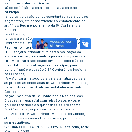
seguintes critérios mínimos:
a) de definição da data, local e pauta da etapa
municipal;
b) de participação de representantes dos diversos
segmentos, em conformidade ao estabelecido no
art. 14 do Regimento Interno da 6ª Conferência
Nacional
das Cidades; e
c) para a eleição de delegadas e delegados para a
Conferência Estadual, em conformidade com o
Regimento Interno da Etapa Estadual.
II – Planejar a infraestrutura para a realização da
etapa municipal, indicando a pauta e programação;
III – Mobilizar a sociedade civil e o poder público,
no âmbito de sua atuação no município, para
sensibilização e adesão à 6ª Conferência Nacional
das Cidades;
IV – Aplicar a metodologia de sistematização para
as propostas elaboradas na Conferência Municipal,
de acordo com as diretrizes estabelecidas pela
Coorde
nação Executiva da 6ª Conferência Nacional das
Cidades, em especial com relação aos eixos e
grupos temáticos e a quantidade de propostas;
V – Coordenar, supervisionar e promover a
realização da xª Conferência Municipal da Cidade,
atendendo aos aspectos técnicos, políticos e
administrativos,
125 DIÁRIO OFICIAL Nº
13.979 125
Quarta-feira, 12 de
Março de 2025