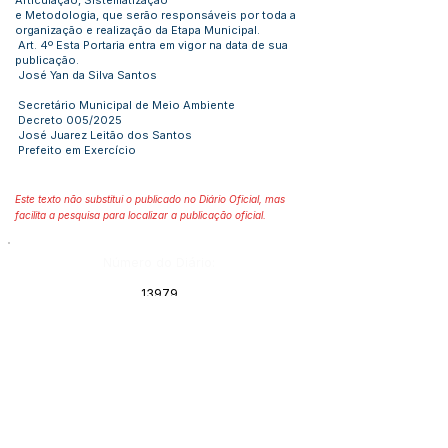
Articulação, Sistematização
e Metodologia, que serão responsáveis por toda a
organização e realização da Etapa Municipal.
Art. 4º Esta Portaria entra em vigor na data de sua
publicação.
José Yan da Silva Santos
Secretário Municipal de Meio Ambiente
Decreto 005/2025
José Juarez Leitão dos Santos
Prefeito em Exercício
Este texto não substitui o publicado no Diário Oficial, mas
facilita a pesquisa para localizar a publicação oficial.
Número do Diário:
13979
Página da Publicação:
124
Data da Publicação:
12 de março de 2025
Órgão: