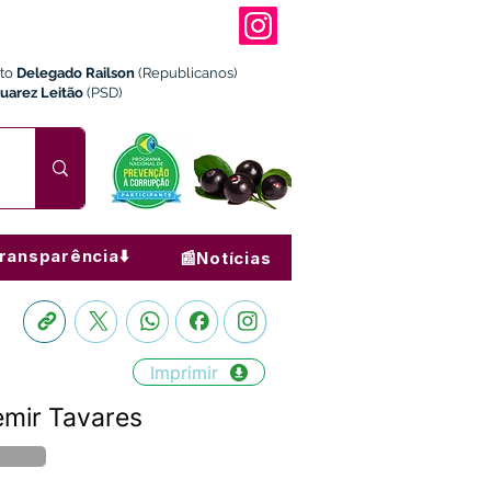
ito
Delegado Railson
(Republicanos)
Juarez Leitão
(PSD)
ransparência⬇️
📰Notícias
Imprimir
emir Tavares