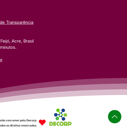
 de Transparência
eijó, Acre, Brasil
 minutos. 
br
uída com amor pela Decorp.
dos os direitos reservados.