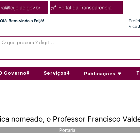
ura@feijo.ac.gov.br
Portal da Transparência
Olá, Bem-vindo a Feijó!
Prefe
Vice
O Governo⬇️
Serviços⬇️
T
Publicações 🔽
Fica nomeado, o Professor Francisco Vald
Portaria