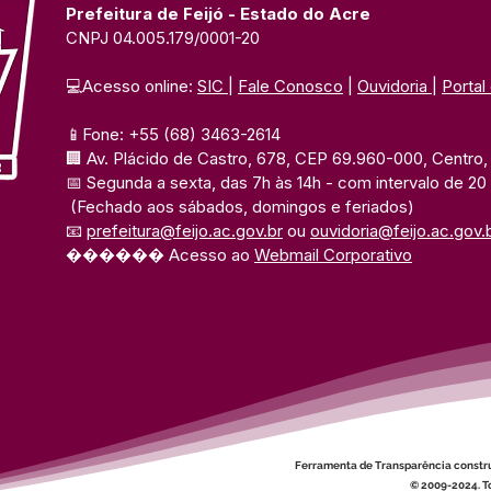
Prefeitura de Feijó - Estado do Acre
CNPJ 04.005.179/0001-20
💻Acesso online: 
SIC 
| 
Fale Conosco
 | 
Ouvidoria
| 
Portal
📱Fone: +55 (68) 3463-2614 
🏢 Av. Plácido de Castro, 678, CEP 69.960-000, Centro, F
📅 Segunda a sexta, das 7h às 14h 
- com intervalo de 20
(Fechado aos sábados, domingos e feriados)
📧 
prefeitura@feijo.ac.gov.br
 ou 
ouvidoria@feijo.ac.gov.
������ Acesso ao 
Webmail Corporativo
Ferramenta de Transparência constr
© 2009-2024. To