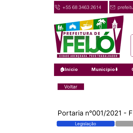
+55 68 3463 2614
prefeit
🏠Início
Município⬇️
Voltar
Portaria n°001/2021 - 
Legislação