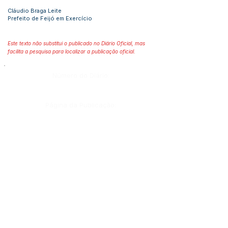
Cláudio Braga Leite
Prefeito de Feijó em Exercício
Este texto não substitui o publicado no Diário Oficial, mas
facilita a pesquisa para localizar a publicação oficial.
Número do Diário:
Página da Publicação:
Data da Publicação:
Órgão:
Gabinete do Prefeito