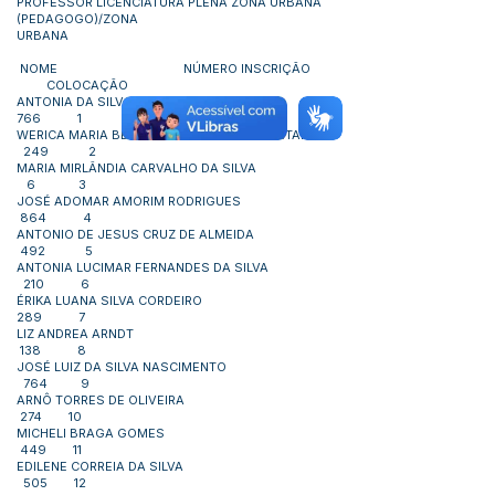
PROFESSOR LICENCIATURA PLENA ZONA URBANA
(PEDAGOGO)/ZONA
URBANA
NOME NÚMERO INSCRIÇÃO
COLOCAÇÃO
ANTONIA DA SILVA E SILVA
766 1
WERICA MARIA BENEVENUTO DA SILVA SANTANA
249 2
MARIA MIRLÂNDIA CARVALHO DA SILVA
6 3
JOSÉ ADOMAR AMORIM RODRIGUES
864 4
ANTONIO DE JESUS CRUZ DE ALMEIDA
492 5
ANTONIA LUCIMAR FERNANDES DA SILVA
210 6
ÉRIKA LUANA SILVA CORDEIRO
289 7
LIZ ANDREA ARNDT
138 8
JOSÉ LUIZ DA SILVA NASCIMENTO
764 9
ARNÔ TORRES DE OLIVEIRA
274 10
MICHELI BRAGA GOMES
449 11
EDILENE CORREIA DA SILVA
505 12