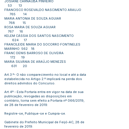
JOSIANE CARNAUBA PINHEIRO
53 13
FRANCISCO ROSEVALDO NASCIMENTO ARAUJO
765 14
MARIA ANTONIA DE SOUZA AGUIAR
768 15
ROSA MARIA DE SOUZA AGUIAR
767 16
KELEM CÁSSIA DOS SANTOS NASCIMENTO
624 17
FRANCILEIDE MARIA DO SOCORRO FONTINELES
MARINHO 562 18
FRANC DENIS BARROSO DE OLIVEIRA
172 19
MARIA SILVÂNIA DE ARAÚJO MENEZES
631 20
Art.3.º- O não comparecimento no local e até a data
estabelecida no Artigo 2.º implicará na perda dos
direitos advindos do Concurso.
Art.4º - Esta Portaria entra em vigor na data de sua
publicação, revogadas as disposições em
contrário, torna sem efeito a Portaria nº 066/2019,
de 28 de fevereiro de 2019.
Registre-se, Publique-se e Cumpra-se.
Gabinete do Prefeito Municipal de Feijó-AC, 28 de
fevereiro de 2019.