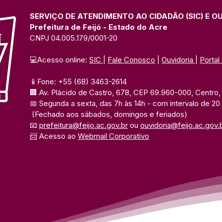
SERVIÇO DE ATENDIMENTO AO CIDADÃO (SIC) E O
Prefeitura de Feijó - Estado do Acre
CNPJ 04.005.179/0001-20
💻Acesso online: 
SIC 
| 
Fale Conosco
 | 
Ouvidoria
| 
Portal
📱Fone: +55 (68) 3463-2614 
🏢 Av. Plácido de Castro, 678, CEP 69.960-000, Centro, F
📅 Segunda a sexta, das 7h às 14h 
- com intervalo de 20
(Fechado aos sábados, domingos e feriados)
📧 
prefeitura@feijo.ac.gov.br
 ou 
ouvidoria@feijo.ac.gov.
📨 Acesso ao 
Webmail Corporativo