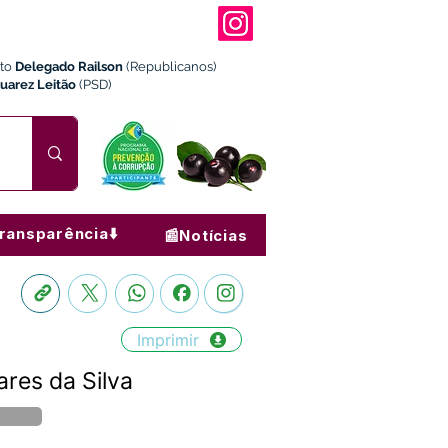
ito
Delegado Railson
(Republicanos)
Juarez Leitão
(PSD)
ransparência⬇️
📰Notícias
Imprimir
ares da Silva