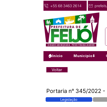
+55 68 3463 2614
prefeit
🏠Início
Município⬇️
Voltar
Portaria n° 345/2022 - 
Legislação