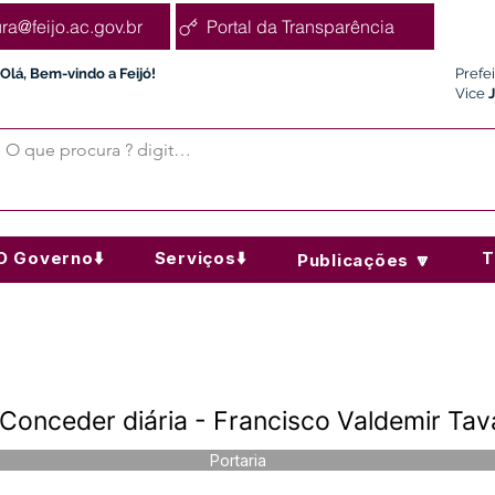
ura@feijo.ac.gov.br
Portal da Transparência
Olá, Bem-vindo a Feijó!
Prefe
Vice
O Governo⬇️
Serviços⬇️
T
Publicações 🔽
Conceder diária - Francisco Valdemir Tav
Portaria