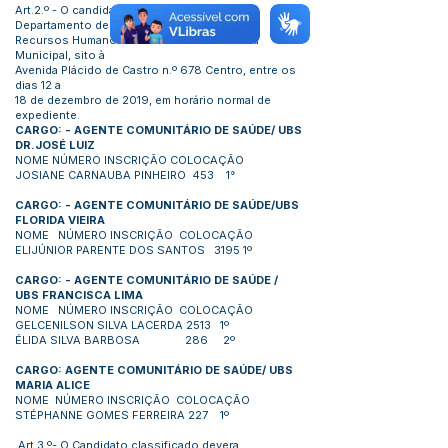
Art.2.º - O candidato devera comparecer no
Departamento de
Recursos Humanos no Edifício da Prefeitura
Municipal, sito à
Avenida Plácido de Castro n.º 678 Centro, entre os
dias 12 a
18 de dezembro de 2019, em horário normal de
expediente.
CARGO: - AGENTE COMUNITÁRIO DE SAÚDE/ UBS
DR.JOSÉ LUIZ
NOME NÚMERO INSCRIÇÃO COLOCAÇÃO
JOSIANE CARNAUBA PINHEIRO 453 1°
CARGO: - AGENTE COMUNITÁRIO DE SAÚDE/UBS
FLORIDA VIEIRA
NOME NÚMERO INSCRIÇÃO COLOCAÇÃO
ELIJÚNIOR PARENTE DOS SANTOS 3195 1º
CARGO: - AGENTE COMUNITÁRIO DE SAÚDE /
UBS FRANCISCA LIMA
NOME NÚMERO INSCRIÇÃO COLOCAÇÃO
GELCENILSON SILVA LACERDA 2513 1º
ÉLIDA SILVA BARBOSA 286 2º
CARGO: AGENTE COMUNITÁRIO DE SAÚDE/ UBS
MARIA ALICE
NOME NÚMERO INSCRIÇÃO COLOCAÇÃO
STÉPHANNE GOMES FERREIRA 227 1º
Art.3.º- O Candidato classificado devera