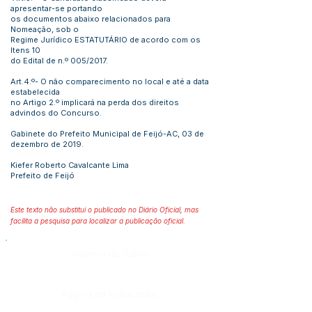
apresentar-se portando
os documentos abaixo relacionados para
Nomeação, sob o
Regime Jurídico ESTATUTÁRIO de acordo com os
Itens 10
do Edital de n.º 005/2017.
Art.4.º- O não comparecimento no local e até a data
estabelecida
no Artigo 2.º implicará na perda dos direitos
advindos do Concurso.
Gabinete do Prefeito Municipal de Feijó-AC, 03 de
dezembro de 2019.
Kiefer Roberto Cavalcante Lima
Prefeito de Feijó
Este texto não substitui o publicado no Diário Oficial, mas
facilita a pesquisa para localizar a publicação oficial.
Número do Diário:
Página da Publicação: