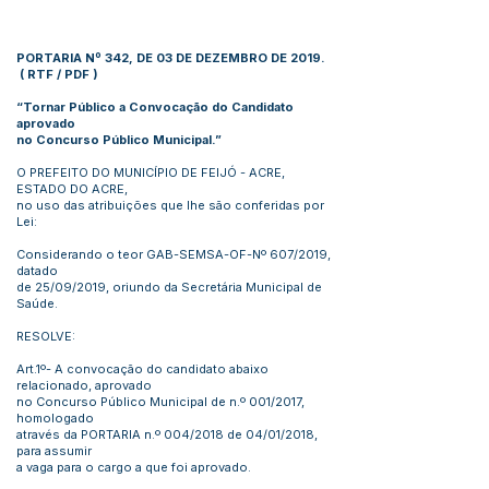
PORTARIA Nº 342, DE 03 DE DEZEMBRO DE 2019.
(
RTF
/
PDF
)
“Tornar Público a Convocação do Candidato
aprovado
no Concurso Público Municipal.”
O PREFEITO DO MUNICÍPIO DE FEIJÓ - ACRE,
ESTADO DO ACRE,
no uso das atribuições que lhe são conferidas por
Lei:
Considerando o teor GAB-SEMSA-OF-Nº 607/2019,
datado
de 25/09/2019, oriundo da Secretária Municipal de
Saúde.
RESOLVE:
Art.1º- A convocação do candidato abaixo
relacionado, aprovado
no Concurso Público Municipal de n.º 001/2017,
homologado
através da PORTARIA n.º 004/2018 de 04/01/2018,
para assumir
a vaga para o cargo a que foi aprovado.