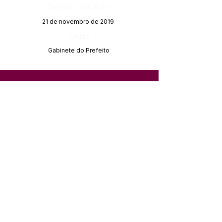
Data da Publicação:
21 de novembro de 2019
Órgão:
Gabinete do Prefeito
SERVIÇO DE ATENDIMENTO AO 
CIDADÃO (SIC) E OUVIDORIA
Prefeitura de Feijó - Estado do 
Acre
CNPJ 04.005.179/0001-20