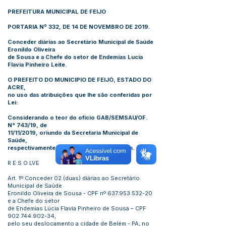
PREFEITURA MUNICIPAL DE FEIJO
PORTARIA Nº 332, DE 14 DE NOVEMBRO DE 2019.
Conceder diárias ao Secretário Municipal de Saúde
Eronildo Oliveira
de Sousa e a Chefe do setor de Endemias Lucia
Flavia Pinheiro Leite.
O PREFEITO DO MUNICIPIO DE FEIJÓ, ESTADO DO
ACRE,
no uso das atribuições que lhe são conferidas por
Lei:
Considerando o teor do ofício GAB/SEMSAU/OF.
N° 743/19, de
11/11/2019, oriundo da Secretaria Municipal de
Saúde,
respectivamente com Propostas de Viagem.
R E S O LVE
Art. 1º Conceder 02 (duas) diárias ao Secretário
Municipal de Saúde
Eronildo Oliveira de Sousa - CPF nº
637.953.532-20
e a Chefe do setor
de Endemias Lúcia Flavia Pinheiro de Sousa – CPF
902.744.902-34
,
pelo seu deslocamento a cidade de Belém - PA, no