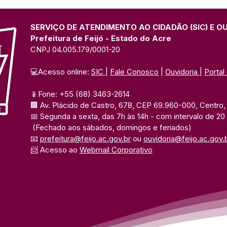
SERVIÇO DE ATENDIMENTO AO CIDADÃO (SIC) E O
Prefeitura de Feijó - Estado do Acre
CNPJ 04.005.179/0001-20
💻Acesso online: 
SIC 
| 
Fale Conosco
 | 
Ouvidoria
| 
Portal
📱Fone: +55 (68) 3463-2614 
🏢 Av. Plácido de Castro, 678, CEP 69.960-000, Centro, F
📅 Segunda a sexta, das 7h às 14h 
- com intervalo de 20
(Fechado aos sábados, domingos e feriados)
📧 
prefeitura@feijo.ac.gov.br
 ou 
ouvidoria@feijo.ac.gov.
📨 Acesso ao 
Webmail Corporativo