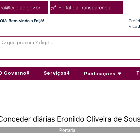
ura@feijo.ac.gov.br
Portal da Transparência
Olá, Bem-vindo a Feijó!
Prefe
Vice
O Governo⬇️
Serviços⬇️
T
Publicações 🔽
Conceder diárias Eronildo Oliveira de Sou
Portaria