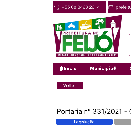
+55 68 3463 2614
prefeit
🏠Início
Município⬇️
Voltar
Portaria n° 331/2021 - 
Legislação