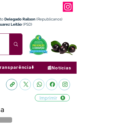
ito
Delegado Railson
(Republicanos)
Juarez Leitão
(PSD)
ransparência⬇️
📰Notícias
Imprimir
sa