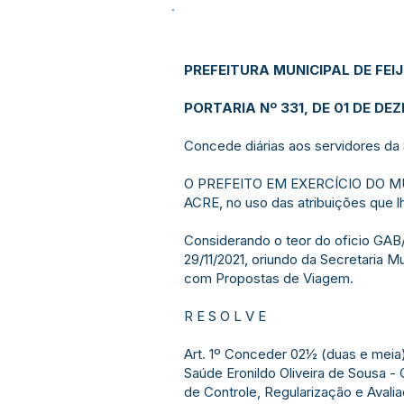
PREFEITURA MUNICIPAL DE FEI
PORTARIA Nº 331, DE 01 DE DE
Concede diárias aos servidores da 
O PREFEITO EM EXERCÍCIO DO MU
ACRE, no uso das atribuições que l
Considerando o teor do oficio GA
29/11/2021, oriundo da Secretaria 
com Propostas de Viagem.
R E S O L V E
Art. 1º Conceder 02½ (duas e meia)
Saúde Eronildo Oliveira de Sousa -
de Controle, Regularização e Avali