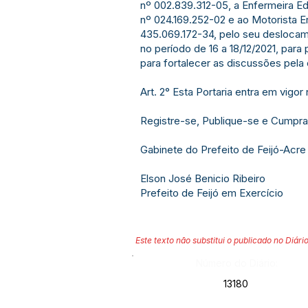
nº 002.839.312-05, a Enfermeira E
nº 024.169.252-02 e ao Motorista E
435.069.172-34, pelo seu deslocam
no período de 16 a 18/12/2021, para
para fortalecer as discussões pela
Art. 2° Esta Portaria entra em vigo
Registre-se, Publique-se e Cumpra
Gabinete do Prefeito de Feijó-Acre
Elson José Benicio Ribeiro
Prefeito de Feijó em Exercício
Este texto não substitui o publicado no Diário
Número do Diário:
13180