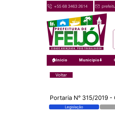
+55 68 3463 2614
prefeit
🏠Início
Município⬇️
Voltar
Portaria N° 315/2019 - 
Legislação