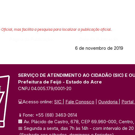
 Oficial, mas facilita a pesquisa para localizar a publicação oficial.
Página da Publicação:
Data da Publicação:
6 de novembro de 2019
SERVIÇO DE ATENDIMENTO AO CIDADÃO (SIC) E O
Prefeitura de Feijó - Estado do Acre
CNPJ 04.005.179/0001-20
💻Acesso online: 
SIC 
| 
Fale Conosco
 | 
Ouvidoria
| 
Portal
📱Fone: +55 (68) 3463-2614 
🏢 Av. Plácido de Castro, 678, CEP 69.960-000, Centro, F
📅 Segunda a sexta, das 7h às 14h 
- com intervalo de 20
(Fechado aos sábados, domingos e feriados)