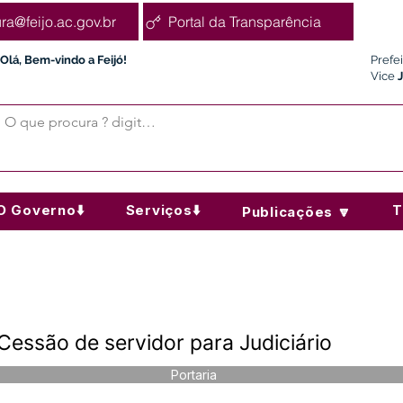
ura@feijo.ac.gov.br
Portal da Transparência
Olá, Bem-vindo a Feijó!
Prefe
Vice
O Governo⬇️
Serviços⬇️
T
Publicações 🔽
Cessão de servidor para Judiciário
Portaria