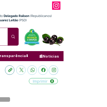
ito
Delegado Railson
(Republicanos)
Juarez Leitão
(PSD)
ransparência⬇️
📰Notícias
Imprimir