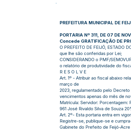
PREFEITURA MUNICIPAL DE FEI
PORTARIA Nº 311, DE 07 DE NO
Concede GRATIFICAÇÃO DE PR
O PREFEITO DE FEIJÓ, ESTADO DO 
que lhe são conferidas por Lei;
CONSIDERANDO o PMF/SEMOVUR/OF
o relatório de produtividade do fis
R E S O L V E
Art. 1º - Atribuir ao fiscal abaixo 
março de
2023, regulamentado pelo Decreto n
vencimentos apenas do mês de no
Matrícula: Servidor: Porcentagem: 
961 José Rivaldo Silva de Souza 2
Art. 2º- Esta portaria entra em vigor
Registre-se, publique-se e cumpra
Gabinete do Prefeito de Feijó-Acr