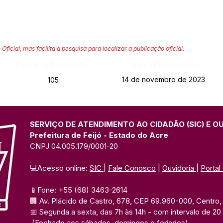
 Oficial, mas facilita a pesquisa para localizar a publicação oficial.
Página da Publicação:
Data da Publicação:
14 de novembro de 2023
105
SERVIÇO DE ATENDIMENTO AO CIDADÃO (SIC) E O
Prefeitura de Feijó - Estado do Acre
CNPJ 04.005.179/0001-20
💻Acesso online: 
SIC 
| 
Fale Conosco
 | 
Ouvidoria
| 
Portal
📱Fone: +55 (68) 3463-2614 
🏢 Av. Plácido de Castro, 678, CEP 69.960-000, Centro, F
📅 Segunda a sexta, das 7h às 14h 
- com intervalo de 20
(Fechado aos sábados, domingos e feriados)