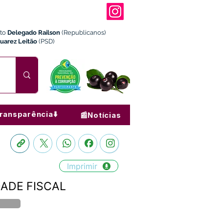
ito
Delegado Railson
(Republicanos)
Juarez Leitão
(PSD)
ransparência⬇️
📰Notícias
Imprimir
DADE FISCAL