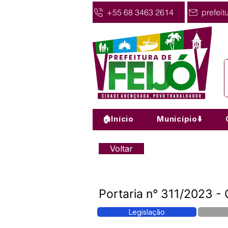
+55 68 3463 2614
prefeit
🏠Início
Município⬇️
Voltar
Portaria n° 311/2023
Legislação