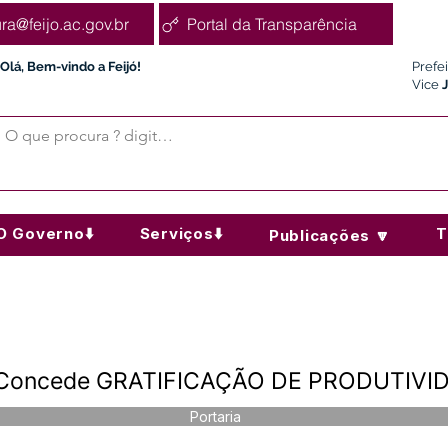
ura@feijo.ac.gov.br
Portal da Transparência
Olá, Bem-vindo a Feijó!
Prefe
Vice
O Governo⬇️
Serviços⬇️
T
Publicações 🔽
 - Concede GRATIFICAÇÃO DE PRODUTIVI
Portaria